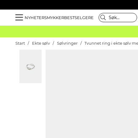
NYHETER
SMYKKER
BESTSELGERE
Start
Ekte sølv
Sølvringer
Tvunnet ring i ekte sølv m