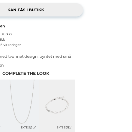
ken
r 300 kr
tikk
–5 virkedager
v med tvunnet design, pyntet med små
on
COMPLETE THE LOOK
V
EKTE SØLV
EKTE SØLV