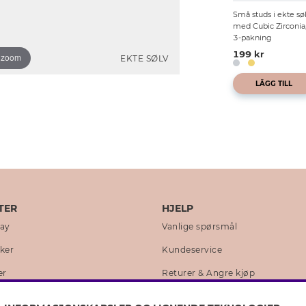
Små studs i ekte sø
med Cubic Zirconia
3-pakning
199 kr
o zoom
EKTE SØLV
LÄGG TILL
TER
HJELP
day
Vanlige spørsmål
kker
Kundeservice
er
Returer & Angre kjøp
 historie
Skjøtselråd ekte sølv