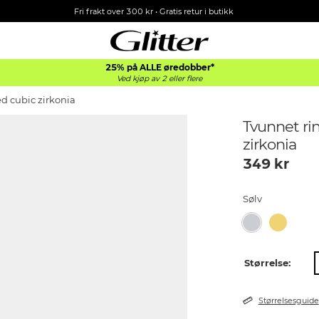
Fri frakt over 300 kr • Gratis retur i butikk
25% på ALLE øredobber*
Ved kjøp av 2 eller flere
ed cubic zirkonia
Tvunnet rin
zirkonia
349
kr
Sølv
Størrelse:
Størrelsesguide