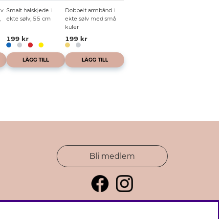
lv
Smalt halskjede i
Dobbelt armbånd i
,
ekte sølv, 55 cm
ekte sølv med små
kuler
199 kr
199 kr
LÄGG TILL
LÄGG TILL
Bli medlem