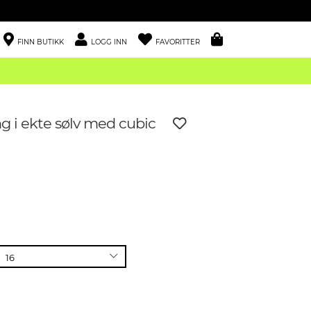
FINN BUTIKK
LOGG INN
FAVORITTER
g i ekte sølv med cubic