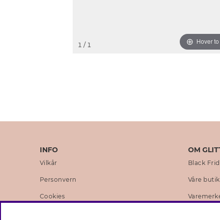
Hover t
1
/ 1
INFO
OM GLIT
Vilkår
Black Fri
Personvern
Våre buti
Cookies
Varemerk
Medlemsvilkår
Selskapets