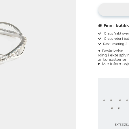
Finn i butik
Gratis frakt ove
Gratis retur i bu
Rask levering 2
Beskrivelse
Ring i ekte søl
zirkoniasteiner
Mer informasj
EKTE SØL