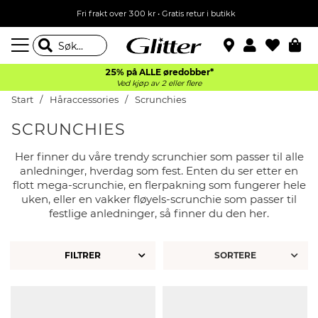
Fri frakt over 300 kr • Gratis retur i butikk
25% på ALLE øredobber*
Ved kjøp av 2 eller flere
Start
Håraccessories
Scrunchies
SCRUNCHIES
Her finner du våre trendy scrunchier som passer til alle
anledninger, hverdag som fest. Enten du ser etter en
flott mega-scrunchie, en flerpakning som fungerer hele
uken, eller en vakker fløyels-scrunchie som passer til
festlige anledninger, så finner du den her.
FILTRER