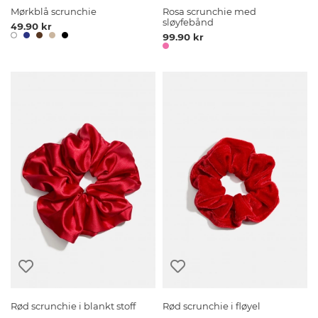
Mørkblå scrunchie
Rosa scrunchie med
sløyfebånd
49.90 kr
99.90 kr
Rød scrunchie i blankt stoff
Rød scrunchie i fløyel