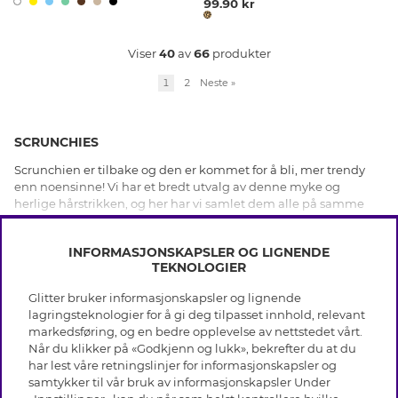
99.90 kr
Viser
40
av
66
produkter
1
2
Neste
»
SCRUNCHIES
Scrunchien er tilbake og den er kommet for å bli, mer trendy
enn noensinne! Vi har et bredt utvalg av denne myke og
herlige hårstrikken, og her har vi samlet dem alle på samme
sted. Velg og vrak mellom sesongens mest populære design. Vi
VIS MER
har stort utbud av ulike farger, mønster, blonder, med glitter til
INFORMASJONSKAPSLER OG LIGNENDE
enklere og mer stilrene scrunchies. Det passer like fint til
TEKNOLOGIER
hverdagsantrekk som til fest. Her kan du kjøpe de mest
populære hårstrikkene tilpasset din egen personlige stil.
Glitter bruker informasjonskapsler og lignende
INFO
lagringsteknologier for å gi deg tilpasset innhold, relevant
markedsføring, og en bedre opplevelse av nettstedet vårt.
Vilkår
Når du klikker på «Godkjenn og lukk», bekrefter du at du
OM GLITTER
Personvern
har lest våre retningslinjer for informasjonskapsler og
Cookies
samtykker til vår bruk av informasjonskapsler Under
Black Friday
Medlemsvilkår