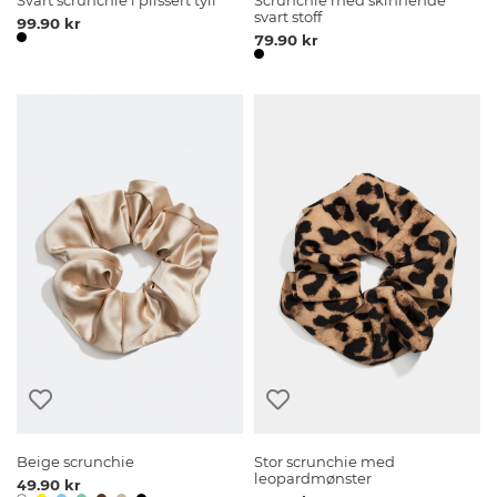
Svart scrunchie i plissert tyll
Scrunchie med skinnende
svart stoff
99.90 kr
79.90 kr
Beige scrunchie
Stor scrunchie med
leopardmønster
49.90 kr