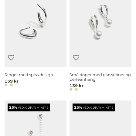
Ringer med spiss design
Små ringer med glassteiner og
perleanheng
139 kr
139 kr
25%
25%
VED KJØP AV MINST 2
VED KJØP AV MINST 2