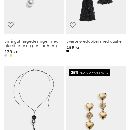
Små gullfargede ringer med
Svarte øredobber med dusker
glassteiner og perleanheng
159 kr
139 kr
25%
VED KJØP AV MINST 2