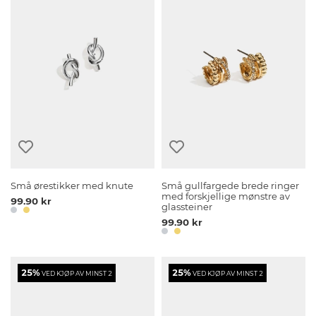
Små ørestikker med knute
Små gullfargede brede ringer
med forskjellige mønstre av
99.90 kr
glassteiner
99.90 kr
25%
25%
VED KJØP AV MINST 2
VED KJØP AV MINST 2