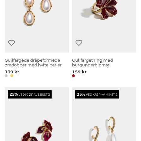
Gullfargede dråpeformede
Gullfarget ring med
øredobber med hvite perler
burgunderblomst
139 kr
159 kr
25%
25%
VED KJØP AV MINST 2
VED KJØP AV MINST 2