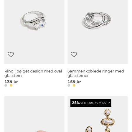
Ring i bølget design med oval
Sammenkoblede ringer med
glasstein
glassteiner
139 kr
159 kr
25%
VED KJØP AV MINST 2