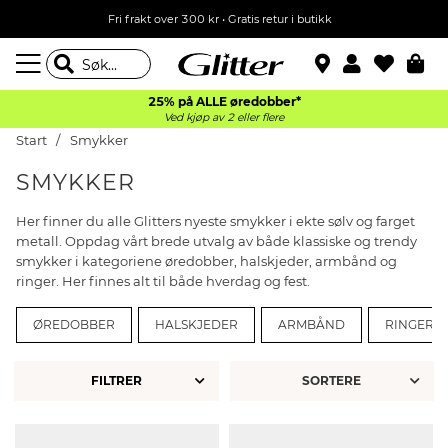
Fri frakt over 300 kr • Gratis retur i butikk
25% på ALLE øredobber*
Ved kjøp av 2 eller flere
Start
Smykker
SMYKKER
Her finner du alle Glitters nyeste smykker i ekte sølv og farget
metall. Oppdag vårt brede utvalg av både klassiske og trendy
smykker i kategoriene øredobber, halskjeder, armbånd og
ringer. Her finnes alt til både hverdag og fest.
ØREDOBBER
HALSKJEDER
ARMBÅND
RINGER
FILTRER