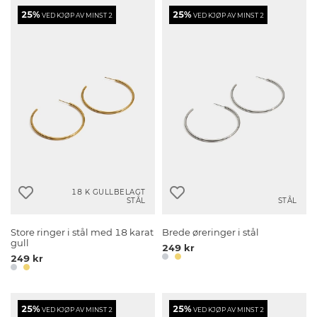
25%
25%
VED KJØP AV MINST 2
VED KJØP AV MINST 2
18 K GULLBELAGT
STÅL
STÅL
Store ringer i stål med 18 karat
Brede øreringer i stål
gull
249 kr
249 kr
25%
25%
VED KJØP AV MINST 2
VED KJØP AV MINST 2