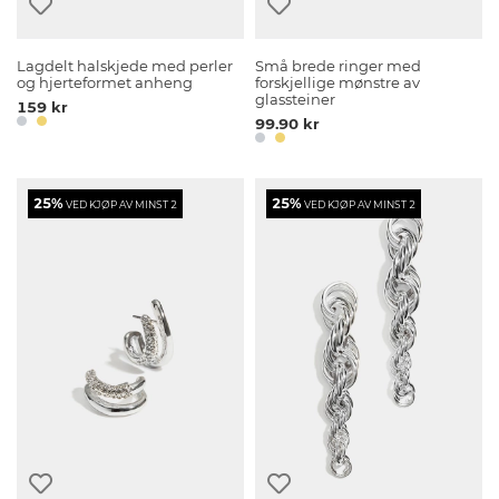
Lagdelt halskjede med perler
Små brede ringer med
og hjerteformet anheng
forskjellige mønstre av
glassteiner
159 kr
99.90 kr
25%
25%
VED KJØP AV MINST 2
VED KJØP AV MINST 2