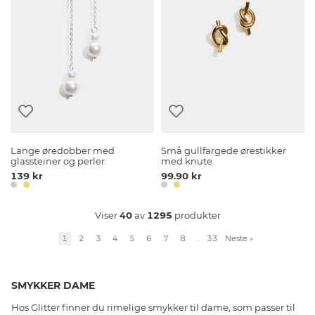
Lange øredobber med
Små gullfargede ørestikker
glassteiner og perler
med knute
139 kr
99.90 kr
Viser
40
av
1295
produkter
1
2
3
4
5
6
7
8
..
33
Neste
»
SMYKKER DAME
Hos Glitter finner du rimelige smykker til dame, som passer til