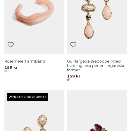
Rosemelert armbånd
Gullfargede øredobber med
hvite og rosa perler i organiske
159 kr
former
159 kr
25%
VED KJØP AV MINST 2