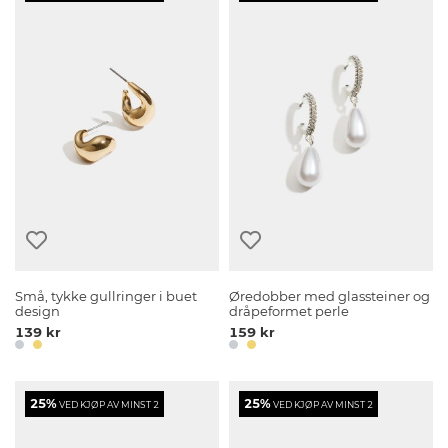
Små, tykke gullringer i buet
Øredobber med glassteiner og
design
dråpeformet perle
139 kr
159 kr
25%
25%
VED KJØP AV MINST 2
VED KJØP AV MINST 2