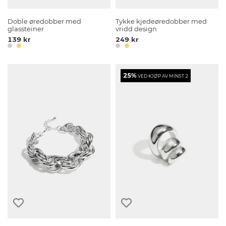
Doble øredobber med
Tykke kjedeøredobber med
glassteiner
vridd design
139 kr
249 kr
25%
VED KJØP AV MINST 2