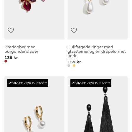
Øredobber med
Gullfargede ringer med
burgunderblader
glassteiner og en dråpeformet
perle
139 kr
159 kr
25%
25%
VED KJØP AV MINST 2
VED KJØP AV MINST 2