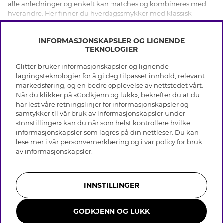
alle anledninger og enkelt kan matches og kombineres med
hverandre. Her finner du hverdagssmykker med klassisk
design som godt kan brukes hver dag, men også statement- og
VIS MER
festsmykker med blandede materialer og farger, chunky
INFORMASJONSKAPSLER OG LIGNENDE
utforminger og glitrende strassteiner av glass eller Cubic
TEKNOLOGIER
Zirconia.
Glitter bruker informasjonskapsler og lignende
INFO
lagringsteknologier for å gi deg tilpasset innhold, relevant
Smykker hos Glitter
markedsføring, og en bedre opplevelse av nettstedet vårt.
Vilkår
Når du klikker på «Godkjenn og lukk», bekrefter du at du
Smykker er en enkel detalj å legge til antrekket for å gjøre det
OM GLITTER
Personvern
har lest våre retningslinjer for informasjonskapsler og
komplett, og hos Glitter finner du smykket eller smykkene som
Cookies
samtykker til vår bruk av informasjonskapsler Under
gir looken det lille ekstra. I Glitters smykkekategori finner du de
Black Friday
Medlemsvilkår
«Innstillinger» kan du når som helst kontrollere hvilke
perfekte smykkene til daten, middagen, eksamensfesten og
HJELP
Våre butikker
informasjonskapsler som lagres på din nettleser. Du kan
jobbintervjuet. Uansett anledning finnes smykket du leter
Jobb hos Glitter
Varemerker
lese mer i vår
personvernerklæring
og i vår policy for bruk
etter, her. Gi fantasien fritt spillerom blant våre smykker til
Vanlige spørsmål
Tilbakekalling
Selskapets historie
av
informasjonskapsler
.
dame, og vær ikke redd for å kombinere og mikse forskjellige
Kundeservice
Gavekort saldo
Sustainability
farger og materialer. Hos Glitter finner du tidløse
smykker i ekte
Returer & Angre kjøp
sølv
, tøffe statement-smykker, glitrende strassmykker og
Åpenhetsloven
Skjøtselråd ekte sølv
klassiske kjeder og lenker.
Bli medlem
Likestillingsredegjørelse 2025
INNSTILLINGER
Skjøtselråd skinnhansker
Whistleblowing
Storrelsesguide for ringer
Hvordan tar man best vare på smykkene fra Glitter?
Presse & Samarbeid
GODKJENN OG LUKK
Smykker i rustfritt stål