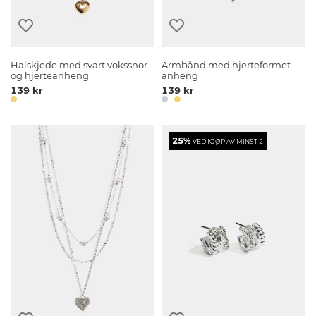
Halskjede med svart vokssnor
Armbånd med hjerteformet
og hjerteanheng
anheng
139 kr
139 kr
25%
VED KJØP AV MINST 2