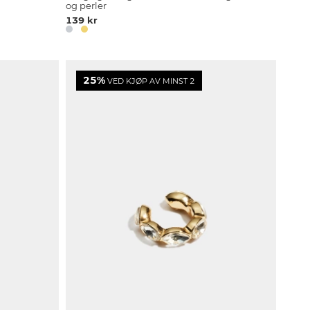
og perler
139 kr
25%
VED KJØP AV MINST 2