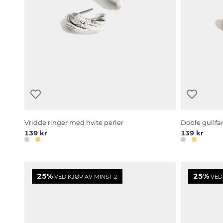
Vridde ringer med hvite perler
Doble gullfa
139 kr
139 kr
25%
25%
VED KJØP AV MINST 2
VED 