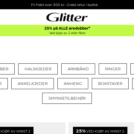
Fri frakt over 300 kr • Gratis retur i butikk
25% på ALLE øredobber*
Ved kjøp av 2 eller flere
BER
HALSKJEDER
ARMBÅND
RINGER
R
ANKELKJEDER
ANHENG
BOKSTAVER
SMYKKETILBEHØR
25%
KJØP AV MINST 2
VED KJØP AV MINST 2