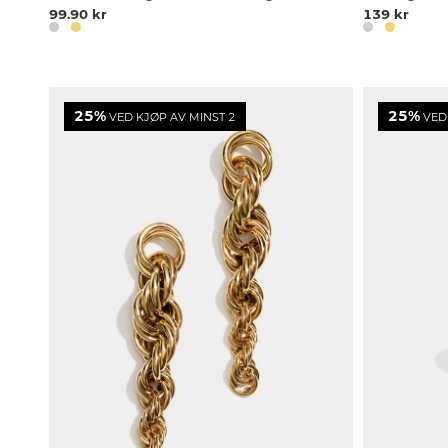
99.90 kr
139 kr
25%
25%
VED KJØP AV MINST 2
VED 