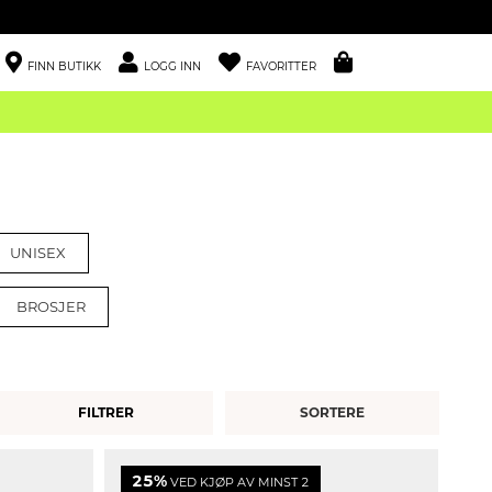
FINN BUTIKK
LOGG INN
FAVORITTER
UNISEX
BROSJER
FILTRER
25%
VED KJØP AV MINST 2