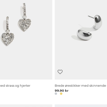
d strass og hjerter
Brede ørestikker med skinnende
99.90 kr