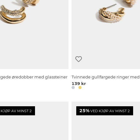
rgede øredobber med glassteiner
Tvinnede gullfargede ringer med 
139 kr
25%
KJØP AV MINST 2
VED KJØP AV MINST 2