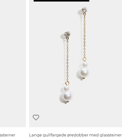
ssteiner
Lange gullfargede øredobber med glassteiner