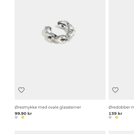
Øresmykke med ovale glassteiner
Øredobber me
99.90 kr
139 kr