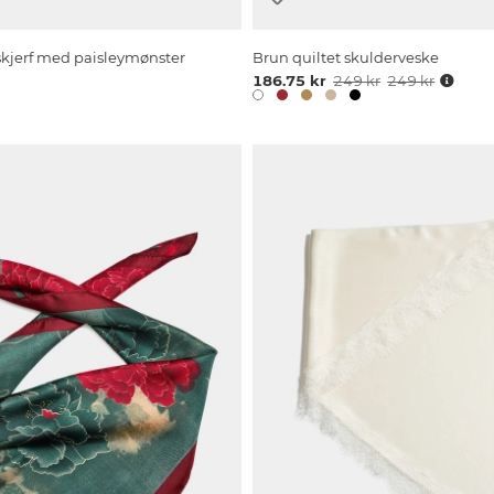
skjerf med paisleymønster
Brun quiltet skulderveske
186.75 kr
249 kr
249 kr