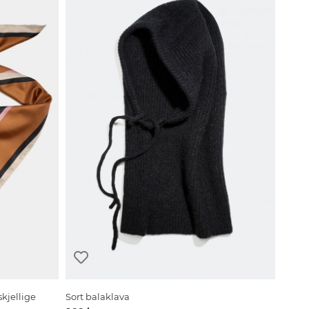
skjellige
Sort balaklava