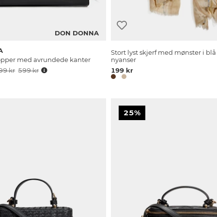
DON DONNA
A
Stort lyst skjerf med mønster i bl
hopper med avrundede kanter
nyanser
99 kr
599 kr
199 kr
25%