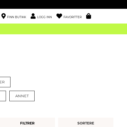
FINN BUTIKK
LOGG INN
FAVORITTER
ER
ANNET
FILTRER