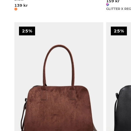
159 kr
139 kr
GLITTER X R
25%
25%