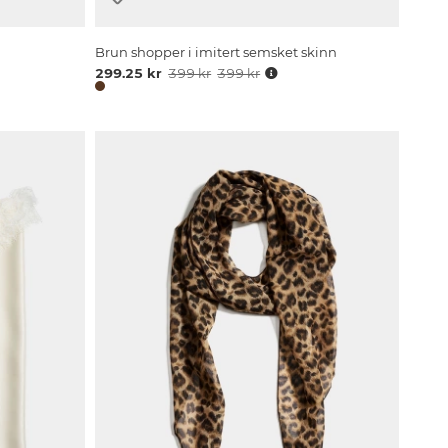
Brun shopper i imitert semsket skinn
299.25 kr
399 kr
399 kr