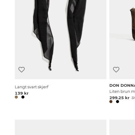
DON DONN
Langt svart skjerf
Liten brun m
139 kr
299.25 kr
3