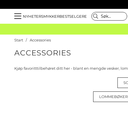
NYHETER
SMYKKER
BESTSELGERE
Start
Accessories
ACCESSORIES
Kjøp favoritttilbehøret ditt her - blant en mengde vesker, l
S
LOMMEBØKER 