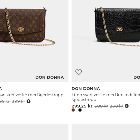
DON DONNA
DO
A
DON DONNA
ønstret veske med kjedestropp
Liten svart veske med krokodille
kjedestropp
99 kr
399 kr
299.25 kr
399 kr
399 kr