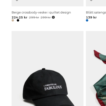
Beige crossbody-veske i quiltet design
Blått sateng
224.25 kr
299 kr
299 kr
139 kr