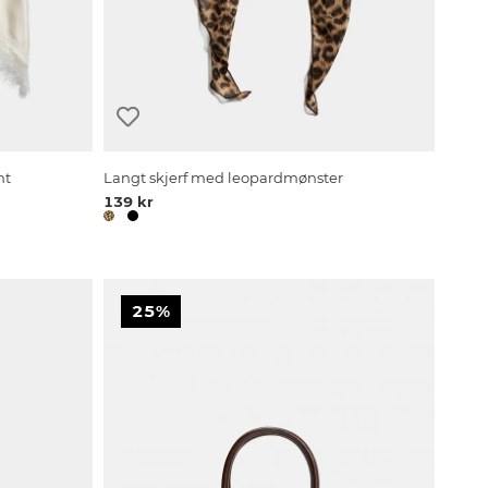
nt
Langt skjerf med leopardmønster
139 kr
25%