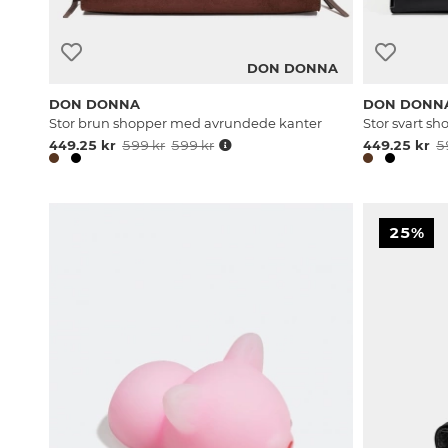
DON DONNA
DON DONNA
DON DONN
Stor brun shopper med avrundede kanter
Stor svart s
449.25 kr
599 kr
599 kr
449.25 kr
5
25%