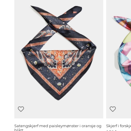
Satengskjerf med paisleymønster i oransje og
Skjerf i forsk
blått