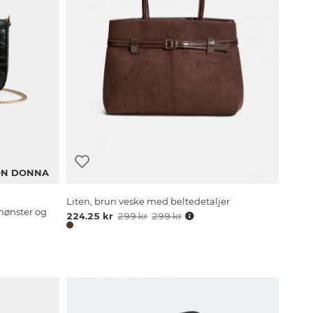
N DONNA
Liten, brun veske med beltedetaljer
mønster og
224.25 kr
299 kr
299 kr