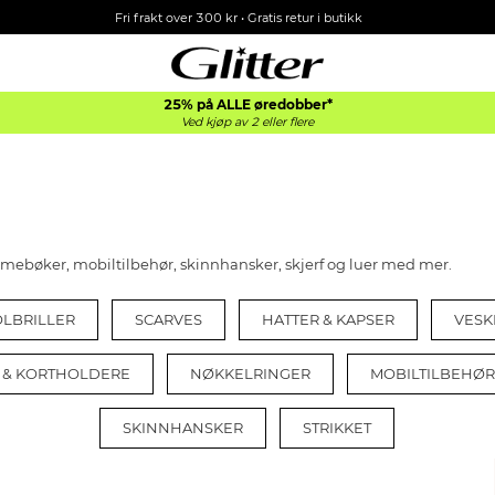
Fri frakt over 300 kr • Gratis retur i butikk
25% på ALLE øredobber*
Ved kjøp av 2 eller flere
ommebøker, mobiltilbehør, skinnhansker, skjerf og luer med mer.
OLBRILLER
SCARVES
HATTER & KAPSER
VESK
& KORTHOLDERE
NØKKELRINGER
MOBILTILBEHØR
SKINNHANSKER
STRIKKET