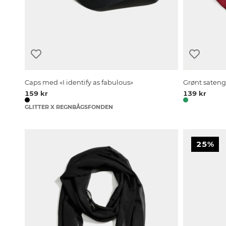
Caps med «I identify as fabulous»
Grønt sateng
159 kr
139 kr
GLITTER X REGNBÅGSFONDEN
25%