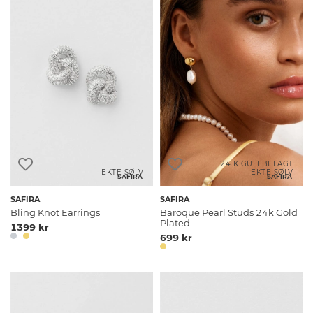
24 K GULLBELAGT
EKTE SØLV
EKTE SØLV
SAFIRA
SAFIRA
SAFIRA
SAFIRA
Bling Knot Earrings
Baroque Pearl Studs 24k Gold
Plated
1399 kr
699 kr