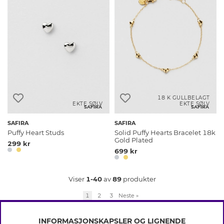
18 K GULLBELAGT
EKTE SØLV
EKTE SØLV
SAFIRA
SAFIRA
SAFIRA
SAFIRA
Puffy Heart Studs
Solid Puffy Hearts Bracelet 18k
Gold Plated
299 kr
699 kr
Viser
1-40
av
89
produkter
1
2
3
Neste
»
INFORMASJONSKAPSLER OG LIGNENDE