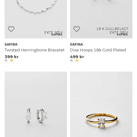
18 K GULLBELAGT
EKTE SØLV
EKTE SØLV
SAFIRA
SAFIRA
SAFIRA
SAFIRA
Twisted Herringbone Bracelet
Disa Hoops 18k Gold Plated
399 kr
499 kr