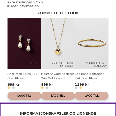
ekte sterlingsølv 925.
Mer informasjon
COMPLETE THE LOOK
24 K GULLBELAGT
24 K GULLBELAGT
24 K GULLBELAGT
EKTE SØLV
EKTE SØLV
EKTE SØLV
Ariel Pearl Studs 24k
Heart As Gold Necklace
Zoe Bangle Bracelet
Gold Plated
24k Gold Plated
24k Gold Plated
699 kr
899 kr
1299 kr
LÄGG TILL
LÄGG TILL
LÄGG TILL
INFORMASJONSKAPSLER OG LIGNENDE