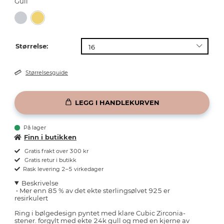
Gull
Størrelse:
Størrelsesguide
LEGG I HANDLEKURVEN
På lager
Finn i butikken
Gratis frakt over 300 kr
Gratis retur i butikk
Rask levering 2–5 virkedager
Beskrivelse
•
Mer enn 85 % av det ekte sterlingsølvet 925 er
resirkulert
Ring i bølgedesign pyntet med klare Cubic Zirconia-
stener. forgylt med ekte 24k gull og med en kjerne av