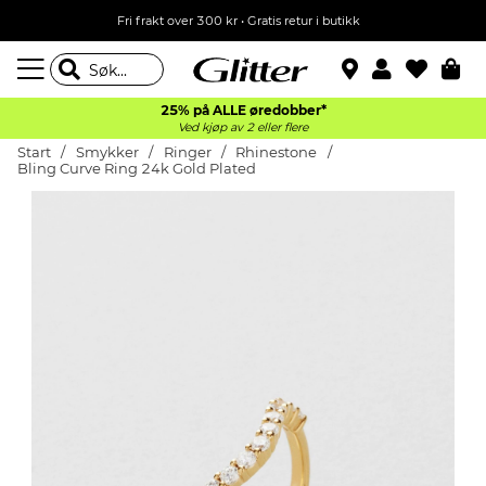
Fri frakt over 300 kr • Gratis retur i butikk
25% på ALLE øredobber*
Ved kjøp av 2 eller flere
Start
Smykker
Ringer
Rhinestone
Bling Curve Ring 24k Gold Plated