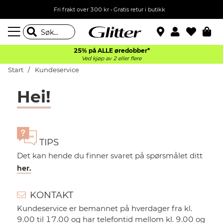
Fri frakt over 300 kr • Gratis retur i butikk
25% på ALLE øredobber*
Ved kjøp av 2 eller flere
Start
Kundeservice
Hei!
TIPS
Det kan hende du finner svaret på spørsmålet ditt
her.
KONTAKT
Kundeservice er bemannet på hverdager fra kl.
9.00 til 17.00 og har telefontid mellom kl. 9.00 og