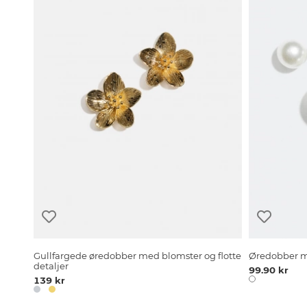
Gullfargede øredobber med blomster og flotte
Øredobber me
detaljer
99.90 kr
139 kr