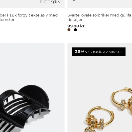
EKTE SØLV
ber i 18k forgylt ekte sølv med
Svarte, ovale solbriller med gullf
blomster
detaljer
99.90 kr
25%
VED KJØP AV MINST 2