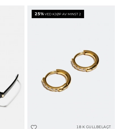
25%
VED KJØP AV MINST 2
18 K GULLBELAGT