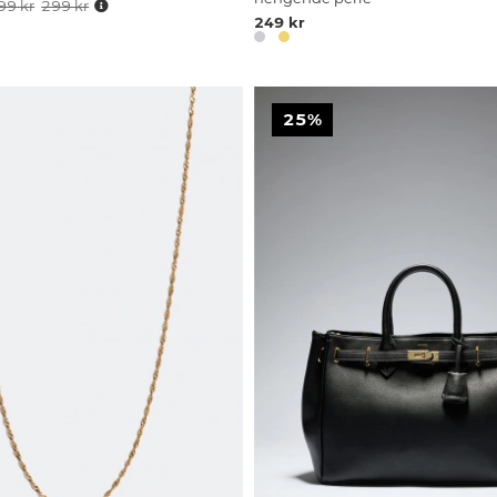
99 kr
299 kr
249 kr
25%