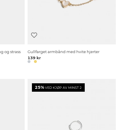
g og strass
Gullfarget armbånd med hvite hjerter
139 kr
25%
VED KJØP AV MINST 2