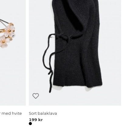
r med hvite
Sort balaklava
199 kr