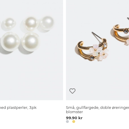
d plastperler, 3pk
Små, gullfargede, doble øreringe
blomster
99.90 kr