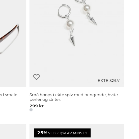
EKTE SØLV
med smale
Små hoops i ekte sølv med hengende, hvite
perler og stifter.
299 kr
25%
VED KJØP AV MINST 2