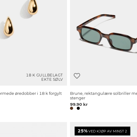
18 K GULLBELAGT
EKTE SØLV
rmede øredobber i 18 k forgylt
Brune, rektangulære solbriller 
stenger
99.90 kr
25%
VED KJØP AV MINST 2