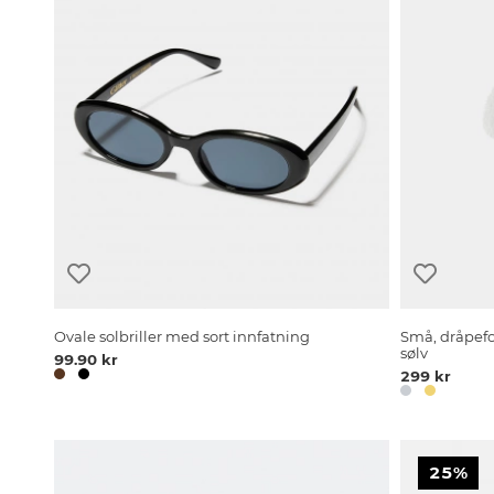
Ovale solbriller med sort innfatning
Små, dråpefo
sølv
99.90 kr
299 kr
25%