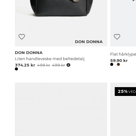
DON DONNA
DON DONNA
Flat hårklyp
Liten handleveske med beltedetalj
59.90 kr
374.25 kr
499 kr
499 kr
25%
VED 