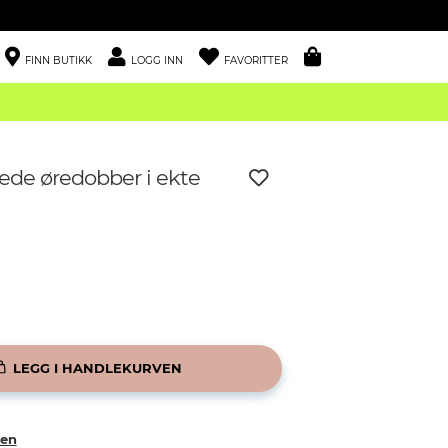
FINN BUTIKK
LOGG INN
FAVORITTER
de øredobber i ekte
LEGG I HANDLEKURVEN
ken