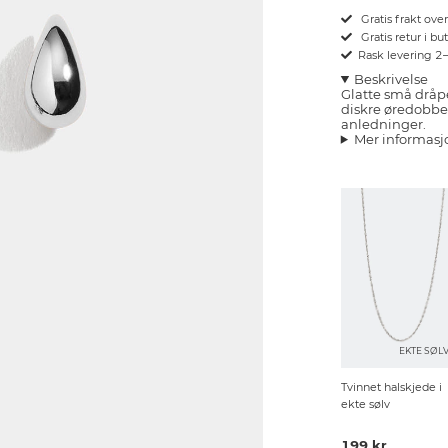
Gratis frakt ove
Gratis retur i bu
Rask levering 2
Beskrivelse
Glatte små dråpe
diskre øredobber 
anledninger.
Mer informasj
EKTE SØL
Tvinnet halskjede i
ekte sølv
199 kr