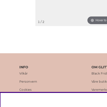
Hover t
1
/ 2
INFO
OM GLIT
Vilkår
Black Fri
Personvern
Våre buti
Cookies
Varemerk
Medlemsvilkår
Selskapets
Jobb hos Glitter
Sustainabi