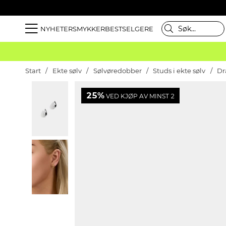
NYHETER
SMYKKER
BESTSELGERE
Start
Ekte sølv
Sølvøredobber
Studs i ekte sølv
Dr
25%
VED KJØP AV MINST 2