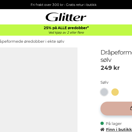
Fri frakt over 300 kr • Gratis retur i butikk
25% på ALLE øredobber*
Ved kjøp av 2 eller flere
åpeformede øredobber i ekte sølv
Dråpeforme
sølv
249
kr
Sølv
På lager
Finn i butik