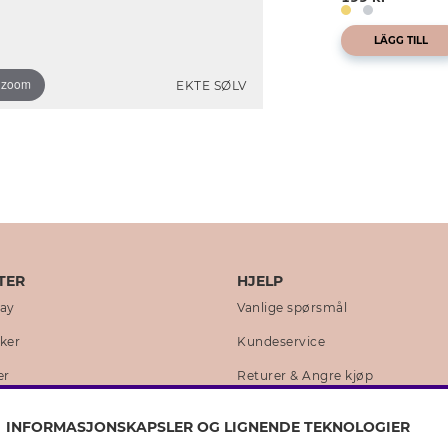
LÄGG TILL
o zoom
EKTE SØLV
TER
HJELP
day
Vanlige spørsmål
kker
Kundeservice
er
Returer & Angre kjøp
 historie
Skjøtselråd ekte sølv
INFORMASJONSKAPSLER OG LIGNENDE TEKNOLOGIER
lity
Skjøtselråd skinnhansker