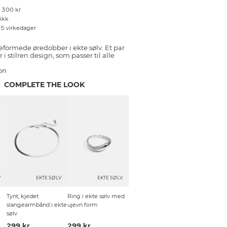
r 300 kr
tikk
–5 virkedager
formede øredobber i ekte sølv. Et par
i stilren design, som passer til alle
on
COMPLETE THE LOOK
V
EKTE SØLV
EKTE SØLV
Tynt, kjedet
Ring i ekte sølv med
slangearmbånd i ekte
ujevn form
sølv
299 kr
299 kr