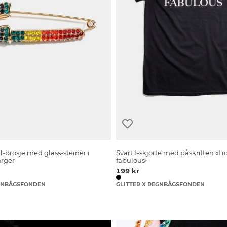
l-brosje med glass-steiner i
Svart t-skjorte med påskriften «I i
arger
fabulous»
199 kr
EGNBÅGSFONDEN
GLITTER X REGNBÅGSFONDEN