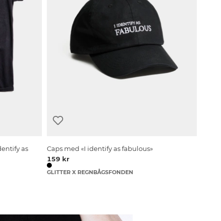
dentify as
Caps med «I identify as fabulous»
159 kr
GLITTER X REGNBÅGSFONDEN