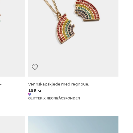
 i
Vennskapskjede med regnbue.
159 kr
GLITTER X REGNBÅGSFONDEN