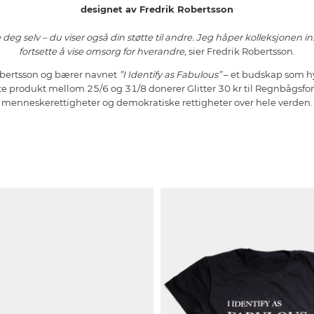
designet av Fredrik Robertsson
g selv – du viser også din støtte til andre. Jeg håper kolleksjonen inspir
fortsette å vise omsorg for hverandre,
sier Fredrik Robertsson.
Robertsson og bærer navnet
”I Identify as Fabulous”
– et budskap som hyl
gte produkt mellom 25/6 og 31/8 donerer Glitter 30 kr til Regnbågsfond
menneskerettigheter og demokratiske rettigheter over hele verden.