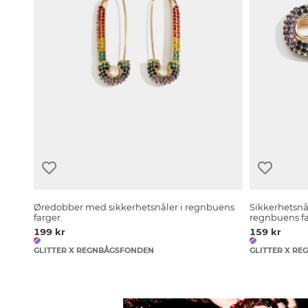
Øredobber med sikkerhetsnåler i regnbuens
Sikkerhetsnå
farger.
regnbuens f
199 kr
159 kr
GLITTER X REGNBÅGSFONDEN
GLITTER X R