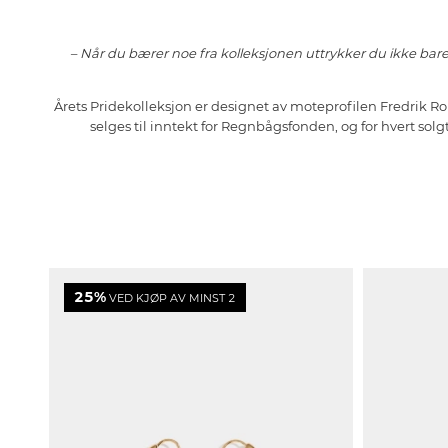
– Når du bærer noe fra kolleksjonen uttrykker du ikke bare de
Årets Pridekolleksjon er designet av moteprofilen Fredrik 
selges til inntekt for Regnbågsfonden, og for hvert sol
25%
VED KJØP AV MINST 2