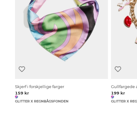
Skjerf i forskjellige farger
Gullfarged
159 kr
199 kr
GLITTER X REGNBÅGSFONDEN
GLITTER X R