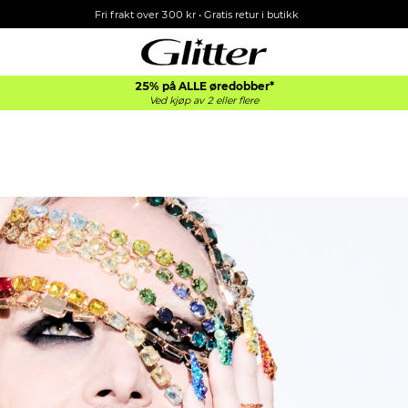
Fri frakt over 300 kr • Gratis retur i butikk
25% på ALLE øredobber*
Ved kjøp av 2 eller flere