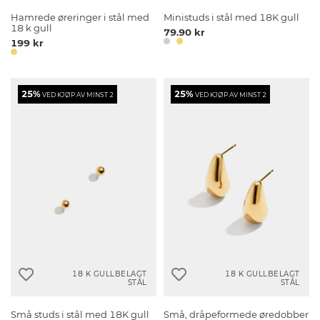
Hamrede øreringer i stål med
Ministuds i stål med 18K gull
18 k gull
79.90 kr
199 kr
25%
25%
VED KJØP AV MINST 2
VED KJØP AV MINST 2
18 K GULLBELAGT
18 K GULLBELAGT
STÅL
STÅL
Små studs i stål med 18K gull
Små, dråpeformede øredobber