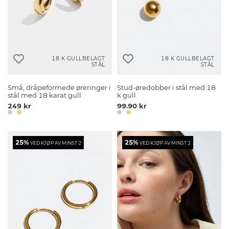
18 K GULLBELAGT
18 K GULLBELAGT
STÅL
STÅL
Små, dråpeformede øreringer i
Stud-øredobber i stål med 18
stål med 18 karat gull
k gull
249 kr
99.90 kr
25%
25%
VED KJØP AV MINST 2
VED KJØP AV MINST 2