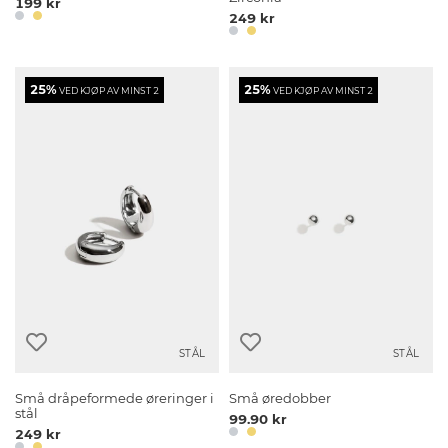
199 kr
249 kr
25%
25%
VED KJØP AV MINST 2
VED KJØP AV MINST 2
STÅL
STÅL
Små dråpeformede øreringer i
Små øredobber
stål
99.90 kr
249 kr