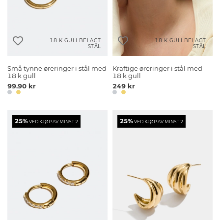
18 K GULLBELAGT
18 K GULLBELAGT
STÅL
STÅL
Små tynne øreringer i stål med
Kraftige øreringer i stål med
18 k gull
18 k gull
99.90 kr
249 kr
25%
25%
VED KJØP AV MINST 2
VED KJØP AV MINST 2