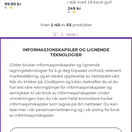
i stål med 18 karat gull
99.90 kr
249 kr
Viser
1-40
av
55
produkter
1
2
Neste
»
INFORMASJONSKAPSLER OG LIGNENDE
TEKNOLOGIER
Glitter bruker informasjonskapsler og lignende
INFO
lagringsteknologier for å gi deg tilpasset innhold, relevant
markedsføring, og en bedre opplevelse av nettstedet vårt.
Vilkår
Når du klikker på «Godkjenn og lukk», bekrefter du at du
OM GLITTER
Personvern
har lest våre retningslinjer for informasjonskapsler og
Cookies
samtykker til vår bruk av informasjonskapsler Under
Black Friday
Medlemsvilkår
«Innstillinger» kan du når som helst kontrollere hvilke
HJELP
Våre butikker
informasjonskapsler som lagres på din nettleser. Du kan
Jobb hos Glitter
Varemerker
lese mer i vår
personvernerklæring
og i vår policy for bruk
Vanlige spørsmål
Tilbakekalling
Selskapets historie
av
informasjonskapsler
.
Kundeservice
Gavekort saldo
Sustainability
Returer & Angre kjøp
Åpenhetsloven
Skjøtselråd ekte sølv