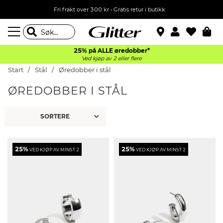
Fri frakt over 300 kr • Gratis retur i butikk
25% på ALLE øredobber*
Ved kjøp av 2 eller flere
Start
Stål
Øredobber i stål
ØREDOBBER I STÅL
25%
25%
VED KJØP AV MINST 2
VED KJØP AV MINST 2