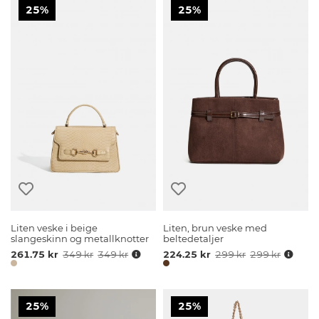
25%
25%
Liten veske i beige
Liten, brun veske med
slangeskinn og metallknotter
beltedetaljer
261.75 kr
349 kr
349 kr
224.25 kr
299 kr
299 kr
25%
25%