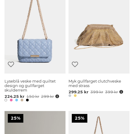
Lyseblå veske med quiltet
Myk gullfarget clutchveske
design og gullfarget
med strass
skulderrem
299.25 kr
399 kr
399 kr
224.25 kr
150 kr
299 kr
25%
25%