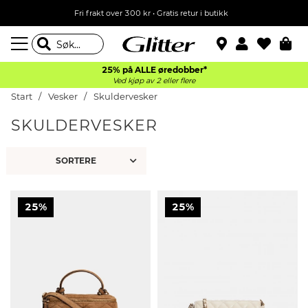
Fri frakt over 300 kr • Gratis retur i butikk
25% på ALLE øredobber*
Ved kjøp av 2 eller flere
Start
Vesker
Skuldervesker
SKULDERVESKER
25%
25%