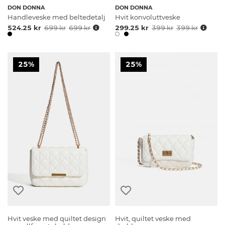
DON DONNA
DON DONNA
Handleveske med beltedetalj
Hvit konvoluttveske
524.25 kr
699 kr
699 kr
299.25 kr
399 kr
399 kr
25%
25%
Hvit veske med quiltet design
Hvit, quiltet veske med