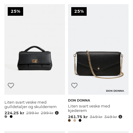
25%
25%
DON DONNA
DON DONNA
Liten svart veske med
Liten svart veske med
gulldetaljer og skulderrem
kjederem
224.25 kr
299 kr
299 kr
261.75 kr
349 kr
349 kr