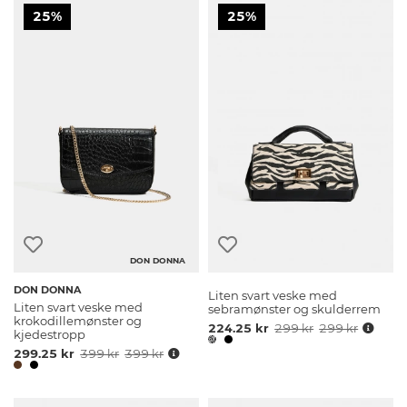
25%
25%
DON DONNA
DON DONNA
Liten svart veske med
Liten svart veske med
sebramønster og skulderrem
krokodillemønster og
224.25 kr
299 kr
299 kr
kjedestropp
299.25 kr
399 kr
399 kr