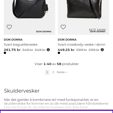
EKTE SKINN
DON DONNA
DON DONNA
DON DONNA
DON DONNA
Svart baguetteveske
Svart crossbody-veske i skinn
261.75 kr
349 kr
349 kr
449.25 kr
599 kr
599 kr
Viser
1-40
av
58
produkter
1
2
Neste
»
Skuldervesker
Når det gjelder å kombinere stil med funksjonalitet, er en
skulderveske for kvinner en av de mest populære håndveskene.
Hos oss finner du skulderreimvesker som ikke bare
kompletterer antrekket ditt, men som også møter dine daglige