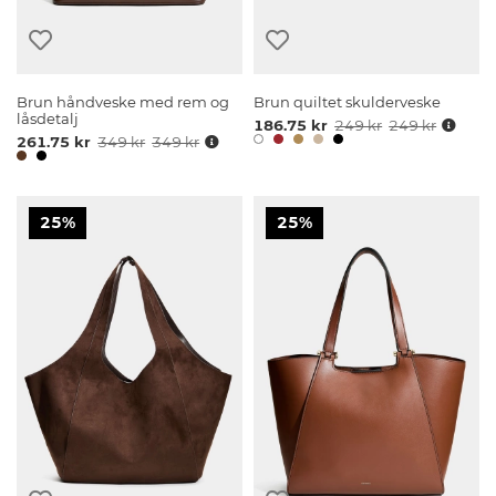
Brun håndveske med rem og
Brun quiltet skulderveske
låsdetalj
186.75 kr
249 kr
249 kr
261.75 kr
349 kr
349 kr
25%
25%