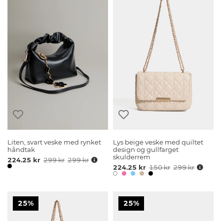
Liten, svart veske med rynket
Lys beige veske med quiltet
håndtak
design og gullfarget
skulderrem
224.25 kr
299 kr
299 kr
224.25 kr
150 kr
299 kr
25%
25%