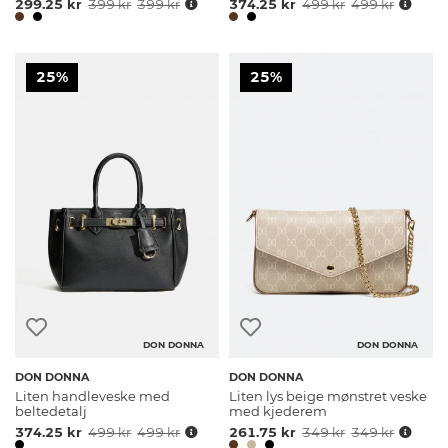
299.25 kr
399 kr
399 kr
374.25 kr
499 kr
499 kr
25%
25%
DON DONNA
DON DONNA
DON DONNA
DON DONNA
Liten handleveske med
Liten lys beige mønstret veske
beltedetalj
med kjederem
374.25 kr
499 kr
499 kr
261.75 kr
349 kr
349 kr