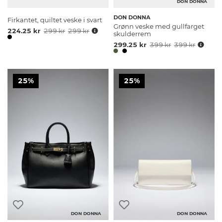
DON DONNA
DON DONNA
Firkantet, quiltet veske i svart
Grønn veske med gullfarget
224.25 kr
299 kr
299 kr
skulderrem
299.25 kr
399 kr
399 kr
25%
25%
DON DONNA
DON DONNA