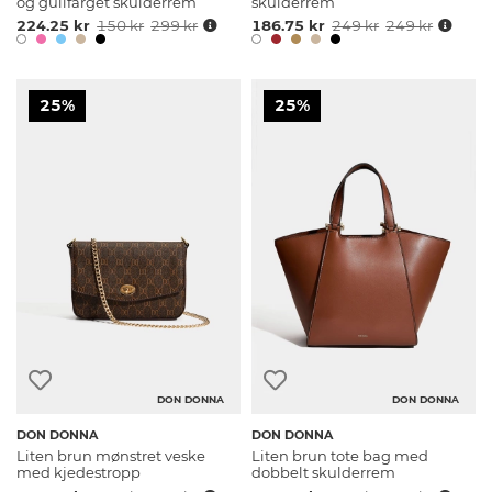
og gullfarget skulderrem
skulderrem
224.25 kr
150 kr
299 kr
186.75 kr
249 kr
249 kr
25%
25%
DON DONNA
DON DONNA
DON DONNA
DON DONNA
Liten brun mønstret veske
Liten brun tote bag med
med kjedestropp
dobbelt skulderrem