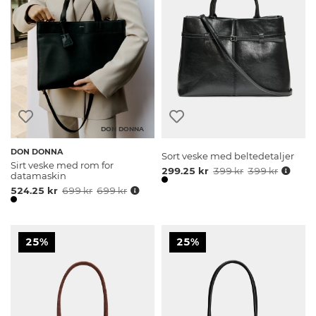
DON DONNA
DON DONNA
Sort veske med beltedetaljer
Sirt veske med rom for
299.25 kr
399 kr
399 kr
datamaskin
524.25 kr
699 kr
699 kr
25%
25%