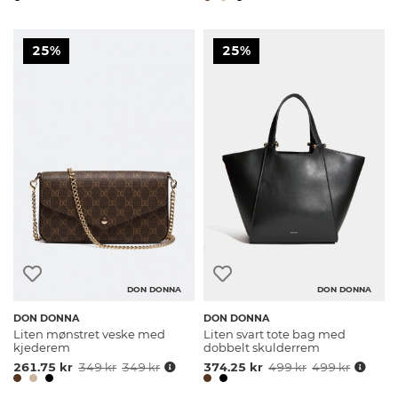
25%
25%
DON DONNA
DON DONNA
DON DONNA
DON DONNA
Liten mønstret veske med
Liten svart tote bag med
kjederem
dobbelt skulderrem
261.75 kr
349 kr
349 kr
374.25 kr
499 kr
499 kr