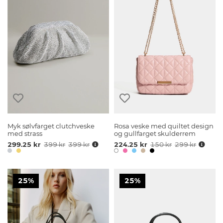
Myk sølvfarget clutchveske
Rosa veske med quiltet design
med strass
og gullfarget skulderrem
299.25 kr
399 kr
399 kr
224.25 kr
150 kr
299 kr
25%
25%