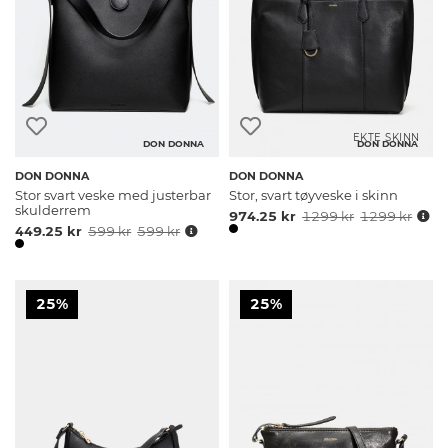
EKTE SKINN
DON DONNA
DON DONNA
DON DONNA
DON DONNA
Stor svart veske med justerbar
Stor, svart tøyveske i skinn
skulderrem
974.25 kr
1299 kr
1299 kr
449.25 kr
599 kr
599 kr
25%
25%