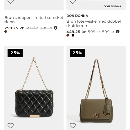
DON DONNA
DON DONNA
Brun shopper i imitert semsket
Brun tote-veske med dobbel
skinn
skulderrem
299.25 kr
399 kr
399 kr
449.25 kr
599 kr
599 kr
25%
25%