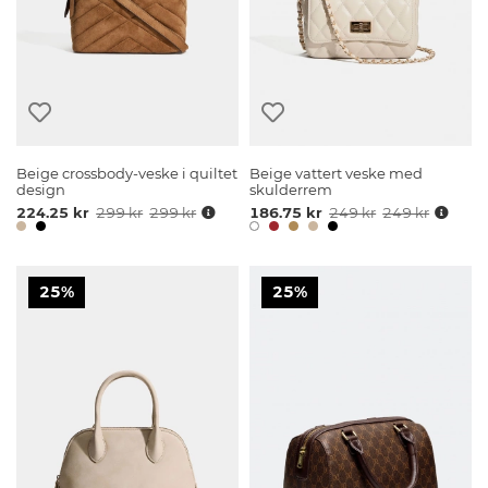
Beige crossbody-veske i quiltet
Beige vattert veske med
design
skulderrem
224.25 kr
299 kr
299 kr
186.75 kr
249 kr
249 kr
25%
25%