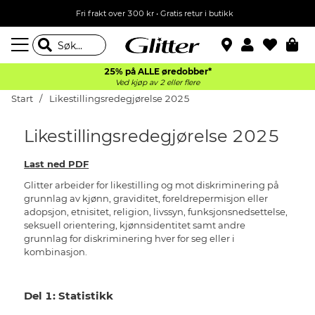
Fri frakt over 300 kr • Gratis retur i butikk
25% på ALLE øredobber*
Ved kjøp av 2 eller flere
Start
Likestillingsredegjørelse 2025
Likestillingsredegjørelse 2025
Last ned PDF
Glitter arbeider for likestilling og mot diskriminering på
grunnlag av kjønn, graviditet, foreldrepermisjon eller
adopsjon, etnisitet, religion, livssyn, funksjonsnedsettelse,
seksuell orientering, kjønnsidentitet samt andre
grunnlag for diskriminering hver for seg eller i
kombinasjon.
Del 1: Statistikk