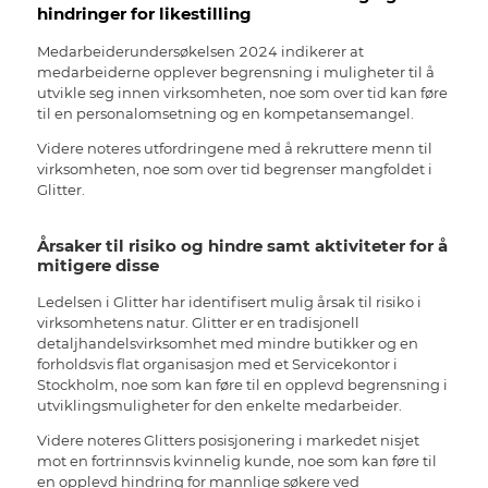
hindringer for likestilling
Medarbeiderundersøkelsen 2024 indikerer at
medarbeiderne opplever begrensning i muligheter til å
utvikle seg innen virksomheten, noe som over tid kan føre
til en personalomsetning og en kompetansemangel.
Videre noteres utfordringene med å rekruttere menn til
virksomheten, noe som over tid begrenser mangfoldet i
Glitter.
Årsaker til risiko og hindre samt aktiviteter for å
mitigere disse
Ledelsen i Glitter har identifisert mulig årsak til risiko i
virksomhetens natur. Glitter er en tradisjonell
detaljhandelsvirksomhet med mindre butikker og en
forholdsvis flat organisasjon med et Servicekontor i
Stockholm, noe som kan føre til en opplevd begrensning i
utviklingsmuligheter for den enkelte medarbeider.
Videre noteres Glitters posisjonering i markedet nisjet
mot en fortrinnsvis kvinnelig kunde, noe som kan føre til
en opplevd hindring for mannlige søkere ved