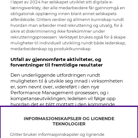
I løpet av 2024 har selskapet utviklet sitt digitale e-
læringsverktøy, der alle medarbeidere får gjennomgå en
obligatorisk opplæring innen blant annet selskapets
atferdskode, Glitters verdier og allmenn kunnskap rundt
hvordan man arbeider med rekruttering og utvalg, for å
sikre at diskriminering ikke forekommer under
rekrutteringsprosessen. Verktøyet brukes også for å skape
muligheter til individuell utvikling rundt både lederskap,
medarbeiderskap og produktkunnskap.
Utfall av gjennomførte aktiviteter, og
forventninger til fremtidige resultater
Den underliggende utfordringen rundt
muligheten til å utvikle seg innad i virksomheten
er, som nevnt over, videreført i den nye
Performance Management-prosessen, og i
kompetanseutviklingen; ledelsen vil følge opp
hvordan det er blitt mottatt i den kommende
medarbeiderundersøkelsen.
INFORMASJONSKAPSLER OG LIGNENDE
TEKNOLOGIER
Glitter bruker informasjonskapsler og lignende
INFO