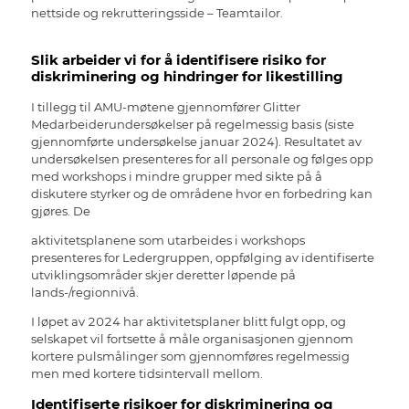
nettside og rekrutteringsside – Teamtailor.
Slik arbeider vi for å identifisere risiko for
diskriminering og hindringer for likestilling
I tillegg til AMU-møtene gjennomfører Glitter
Medarbeiderundersøkelser på regelmessig basis (siste
gjennomførte undersøkelse januar 2024). Resultatet av
undersøkelsen presenteres for all personale og følges opp
med workshops i mindre grupper med sikte på å
diskutere styrker og de områdene hvor en forbedring kan
gjøres. De
aktivitetsplanene som utarbeides i workshops
presenteres for Ledergruppen, oppfølging av identifiserte
utviklingsområder skjer deretter løpende på
lands-/regionnivå.
I løpet av 2024 har aktivitetsplaner blitt fulgt opp, og
selskapet vil fortsette å måle organisasjonen gjennom
kortere pulsmålinger som gjennomføres regelmessig
men med kortere tidsintervall mellom.
Identifiserte risikoer for diskriminering og