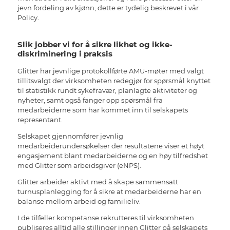
jevn fordeling av kjønn, dette er tydelig beskrevet i vår
Policy.
Slik jobber vi for å sikre likhet og ikke-
diskriminering i praksis
Glitter har jevnlige protokollførte AMU-møter med valgt
tillitsvalgt der virksomheten redegjør for spørsmål knyttet
til statistikk rundt sykefravær, planlagte aktiviteter og
nyheter, samt også fanger opp spørsmål fra
medarbeiderne som har kommet inn til selskapets
representant.
Selskapet gjennomfører jevnlig
medarbeiderundersøkelser der resultatene viser et høyt
engasjement blant medarbeiderne og en høy tilfredshet
med Glitter som arbeidsgiver (eNPS).
Glitter arbeider aktivt med å skape sammensatt
turnusplanlegging for å sikre at medarbeiderne har en
balanse mellom arbeid og familieliv.
I de tilfeller kompetanse rekrutteres til virksomheten
publiseres alltid alle stillinger innen Glitter på selskapets