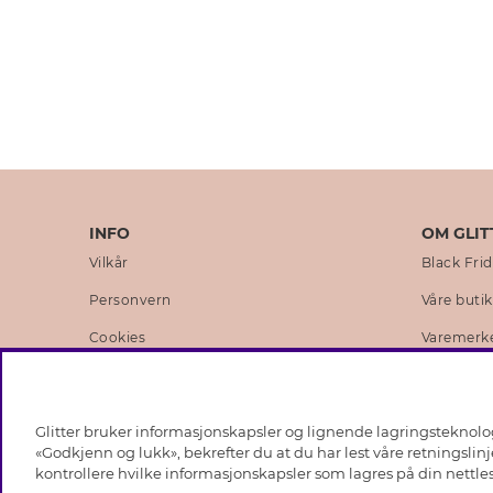
INFO
OM GLIT
Vilkår
Black Fri
Personvern
Våre buti
Cookies
Varemerk
Medlemsvilkår
Selskapets
Jobb hos Glitter
Sustainabi
Glitter bruker informasjonskapsler og lignende lagringsteknologi
Tilbakekalling
Åpenhets
«Godkjenn og lukk», bekrefter du at du har lest våre retningslin
kontrollere hvilke informasjonskapsler som lagres på din nettles
Gavekort saldo
Likestilli