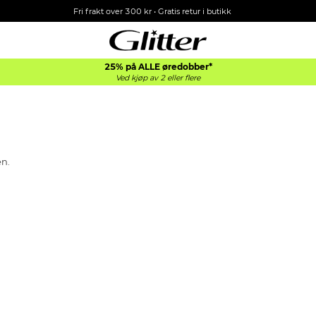
Fri frakt over 300 kr • Gratis retur i butikk
25% på ALLE øredobber*
Ved kjøp av 2 eller flere
en.