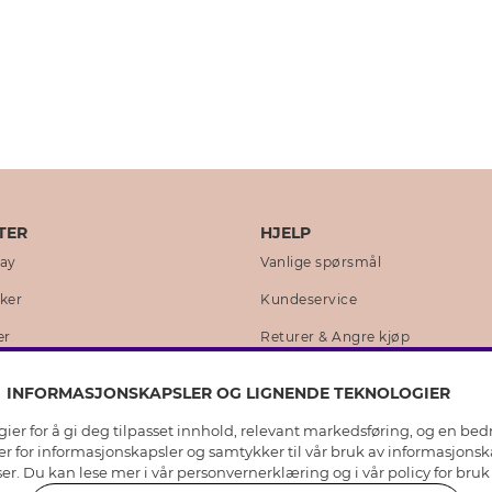
TER
HJELP
day
Vanlige spørsmål
kker
Kundeservice
er
Returer & Angre kjøp
 historie
Skjøtselråd ekte sølv
INFORMASJONSKAPSLER OG LIGNENDE TEKNOLOGIER
lity
Skjøtselråd skinnhansker
er for å gi deg tilpasset innhold, relevant markedsføring, og en bedr
loven
Storrelsesguide for ringer
jer for informasjonskapsler og samtykker til vår bruk av informasjons
er. Du kan lese mer i vår
personvernerklæring
og i vår policy for bru
ngsredegjørelse 2025
Smykker i rustfritt stål