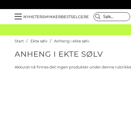
NYHETER
SMYKKER
BESTSELGERE
Start
Ekte sølv
Anheng i ekte sølv
ANHENG I EKTE SØLV
Akkurat nå finnes det ingen produkter under denne rubrikk