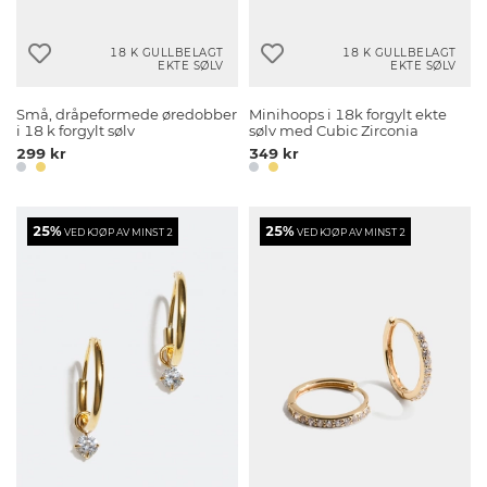
18 K GULLBELAGT
18 K GULLBELAGT
EKTE SØLV
EKTE SØLV
Små, dråpeformede øredobber
Minihoops i 18k forgylt ekte
i 18 k forgylt sølv
sølv med Cubic Zirconia
299 kr
349 kr
25%
25%
VED KJØP AV MINST 2
VED KJØP AV MINST 2