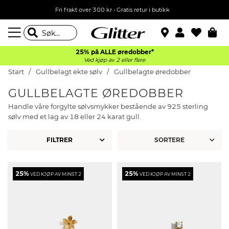
Fri frakt over 300 kr • Gratis retur i butikk
25% på ALLE øredobber*
Ved kjøp av 2 eller flere
Start
Gullbelagt ekte sølv
Gullbelagte øredobber
GULLBELAGTE ØREDOBBER
Handle våre forgylte sølvsmykker bestående av 925 sterling
sølv med et lag av 18 eller 24 karat gull.
FILTRER
25%
25%
VED KJØP AV MINST 2
VED KJØP AV MINST 2