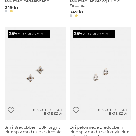
sølv med perleanheng
sølv med lenker og Cubic
Zirconia
249 kr
349 kr
25%
25%
VED KJØP AV MINST 2
VED KJØP AV MINST 2
18 K GULLBELAGT
18 K GULLBELAGT
EKTE SØLV
EKTE SØLV
Små øredobber i 18k forgylt
Dråpeformede øredobber i
ekte sølv med Cubic Zirconia-
ekte sølv med 18k forgylt ekte