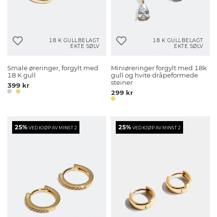
18 K GULLBELAGT
18 K GULLBELAGT
EKTE SØLV
EKTE SØLV
Smale øreringer, forgylt med
Miniøreringer forgylt med 18k
18 K gull
gull og hvite dråpeformede
steiner
399 kr
299 kr
25%
25%
VED KJØP AV MINST 2
VED KJØP AV MINST 2