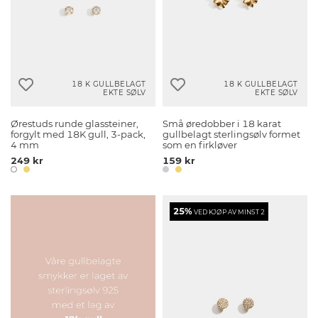
18 K GULLBELAGT
18 K GULLBELAGT
EKTE SØLV
EKTE SØLV
Ørestuds runde glassteiner,
Små øredobber i 18 karat
forgylt med 18K gull, 3-pack,
gullbelagt sterlingsølv formet
4 mm
som en firkløver
249 kr
159 kr
25%
VED KJØP AV MINST 2