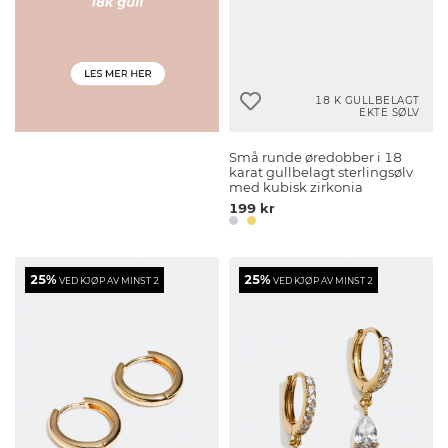
18 K GULLBELAGT
EKTE SØLV
Små runde øredobber i 18
karat gullbelagt sterlingsølv
med kubisk zirkonia
199 kr
25%
25%
VED KJØP AV MINST 2
VED KJØP AV MINST 2