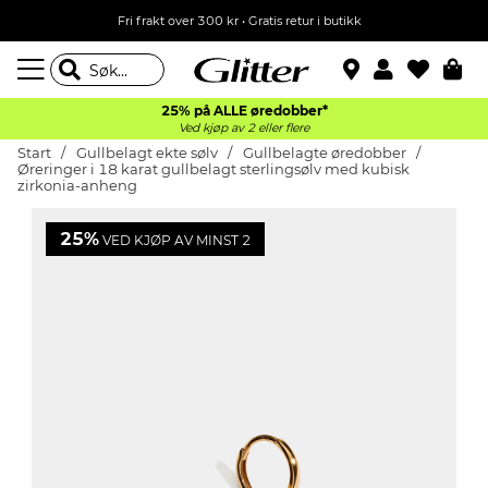
Fri frakt over 300 kr • Gratis retur i butikk
25% på ALLE øredobber*
Ved kjøp av 2 eller flere
Start
Gullbelagt ekte sølv
Gullbelagte øredobber
Øreringer i 18 karat gullbelagt sterlingsølv med kubisk
zirkonia-anheng
25%
VED KJØP AV MINST 2