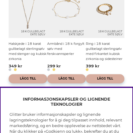
18 K GULLBELAGT
18 K GULLBELAGT
18 K GULLBELAGT
EKTE SØLV
EKTE SØLV
EKTE SØLV
Halskjede i 18 karat
Armbånd i 18 k forgylt
Ring i 18 karat
gullbelagt sterlingsølv
sølv med
gullbelagt sterlingsølv
med stenger og kubisk
ferskvannsperler
med firkantet kubisk
zirkonia
zirkonia og sidesteiner
349 kr
299 kr
399 kr
LÄGG TILL
LÄGG TILL
LÄGG TILL
INFORMASJONSKAPSLER OG LIGNENDE
TEKNOLOGIER
Glitter bruker informasjonskapsler og lignende
INFO
lagringsteknologier for å gi deg tilpasset innhold, relevant
markedsføring, og en bedre opplevelse av nettstedet vårt.
Vilkår
Når du klikker på «Godkjenn og lukk», bekrefter du at du