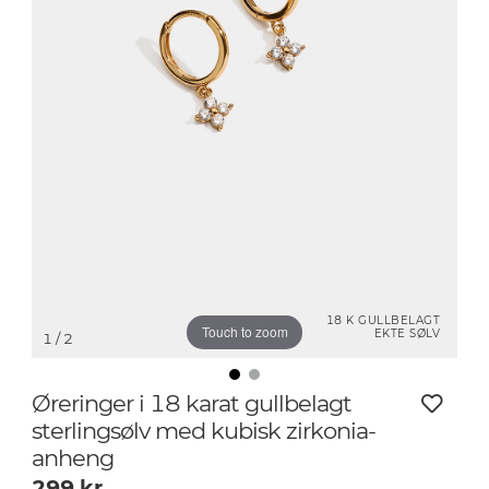
18 K GULLBELAGT
Touch to zoom
EKTE SØLV
1
/ 2
Øreringer i 18 karat gullbelagt
sterlingsølv med kubisk zirkonia-
anheng
299
kr