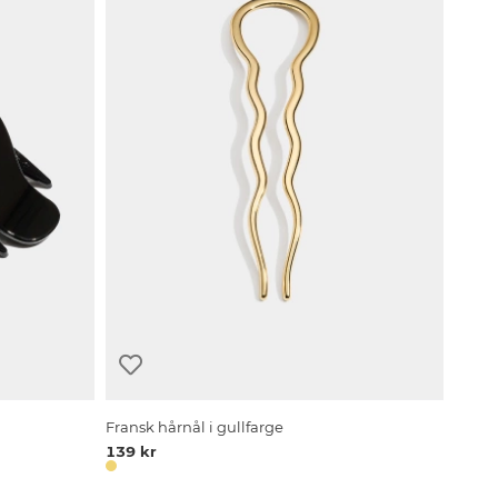
Fransk hårnål i gullfarge
139 kr