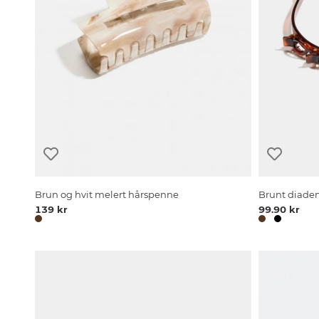
Brun og hvit melert hårspenne
Brunt diade
139 kr
99.90 kr