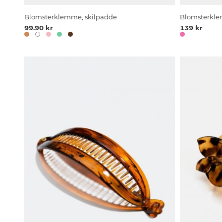
Blomsterklemme, skilpadde
Blomsterkle
99.90 kr
139 kr