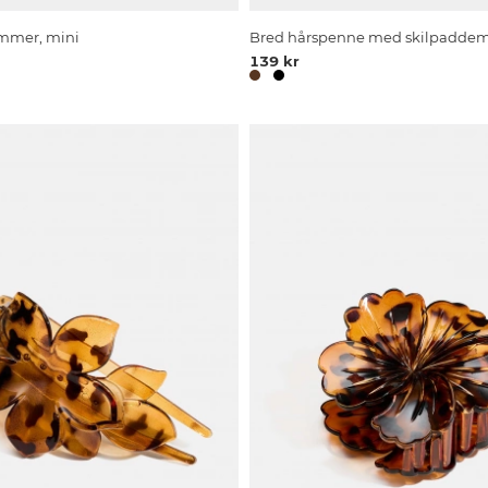
mmer, mini
Bred hårspenne med skilpaddem
139 kr