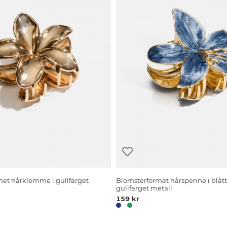
et hårklemme i gullfarget
Blomsterformet hårspenne i blått
gullfarget metall
159 kr