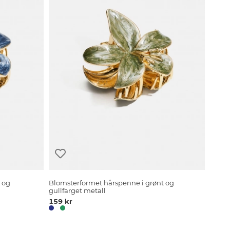
 og
Blomsterformet hårspenne i grønt og
gullfarget metall
159 kr