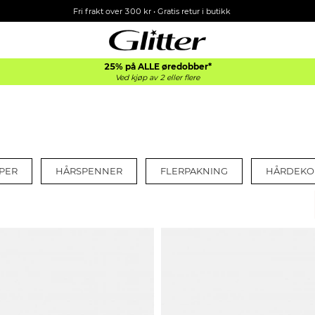
Fri frakt over 300 kr • Gratis retur i butikk
25% på ALLE øredobber*
Ved kjøp av 2 eller flere
PER
HÅRSPENNER
FLERPAKNING
HÅRDEKO