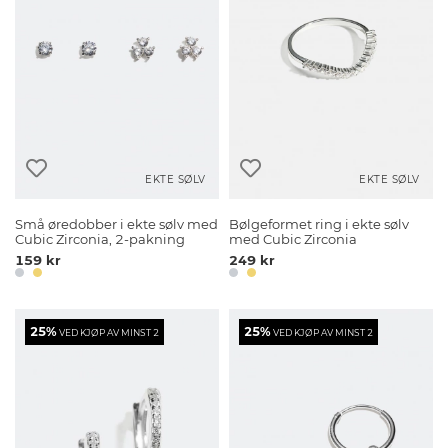
EKTE SØLV
EKTE SØLV
Små øredobber i ekte sølv med
Bølgeformet ring i ekte sølv
Cubic Zirconia, 2-pakning
med Cubic Zirconia
159 kr
249 kr
25%
25%
VED KJØP AV MINST 2
VED KJØP AV MINST 2