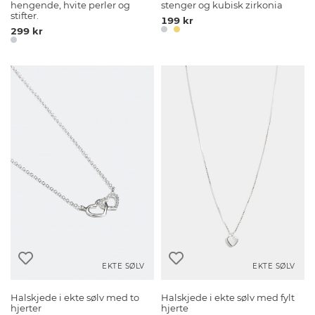
hengende, hvite perler og
stenger og kubisk zirkonia
stifter.
199 kr
299 kr
EKTE SØLV
EKTE SØLV
Halskjede i ekte sølv med to
Halskjede i ekte sølv med fylt
hjerter
hjerte