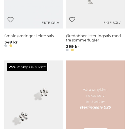
EKTE SØLV
EKTE SØLV
Smale øreringer i ekte sølv
Øredobber i sterlingsølv med
tre sommerfugler
349 kr
299 kr
25%
VED KJØP AV MINST 2