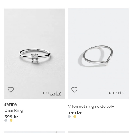
EKTE SØLV
EKTE SØLV
SAFIRA
SAFIRA
V-formet ring i ekte sølv
Disa Ring
199 kr
399 kr