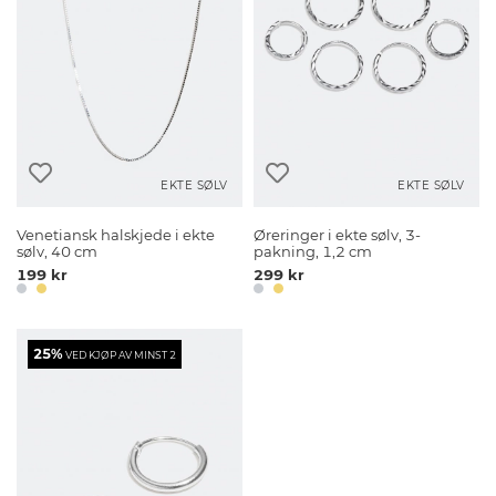
EKTE SØLV
EKTE SØLV
Venetiansk halskjede i ekte
Øreringer i ekte sølv, 3-
sølv, 40 cm
pakning, 1,2 cm
199 kr
299 kr
25%
VED KJØP AV MINST 2