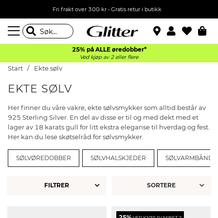
Fri frakt over 300 kr • Gratis retur i butikk
25% på ALLE øredobber*
Ved kjøp av 2 eller flere
Start
Ekte sølv
EKTE SØLV
Her finner du våre vakre, ekte sølvsmykker som alltid består av
925 Sterling Silver. En del av disse er til og med dekt med et
lager av 18 karats gull for litt ekstra eleganse til hverdag og fest.
Her kan du lese skøtselråd for sølvsmykker.
SØLVØREDOBBER
SØLVHALSKJEDER
SØLVARMBÅND
FILTRER
25%
VED KJØP AV MINST 2