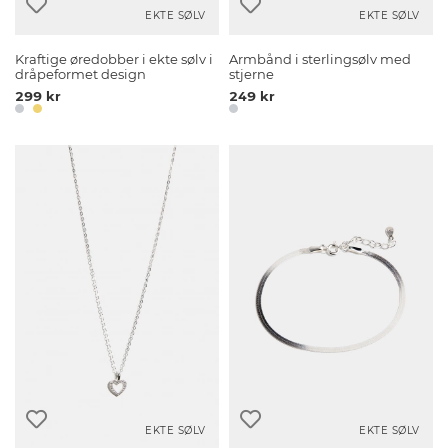
EKTE SØLV
EKTE SØLV
Kraftige øredobber i ekte sølv i
Armbånd i sterlingsølv med
dråpeformet design
stjerne
299 kr
249 kr
EKTE SØLV
EKTE SØLV