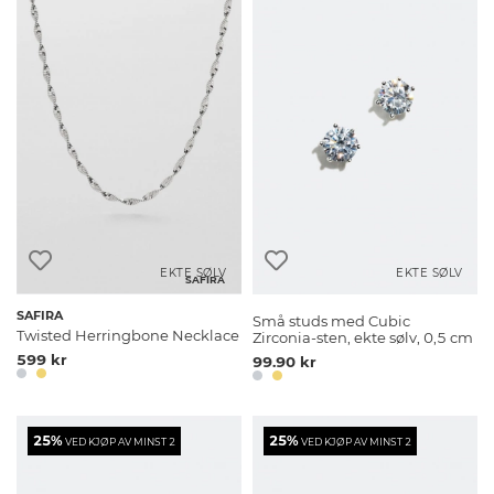
EKTE SØLV
EKTE SØLV
SAFIRA
SAFIRA
Små studs med Cubic
Twisted Herringbone Necklace
Zirconia-sten, ekte sølv, 0,5 cm
599 kr
99.90 kr
25%
25%
VED KJØP AV MINST 2
VED KJØP AV MINST 2