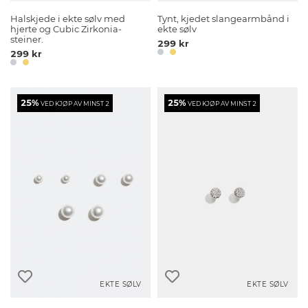
Halskjede i ekte sølv med
Tynt, kjedet slangearmbånd i
hjerte og Cubic Zirkonia-
ekte sølv
steiner.
299 kr
299 kr
25%
25%
VED KJØP AV MINST 2
VED KJØP AV MINST 2
EKTE SØLV
EKTE SØLV