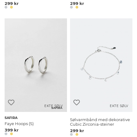
299 kr
299 kr
EKTE SØLV
EKTE SØLV
SAFIRA
SAFIRA
Sølvarmbånd med dekorative
Faye Hoops (S)
Cubic Zirconia-steiner
399 kr
299 kr