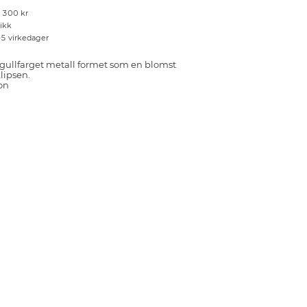
r 300 kr
tikk
–5 virkedager
 gullfarget metall formet som en blomst
lipsen.
on