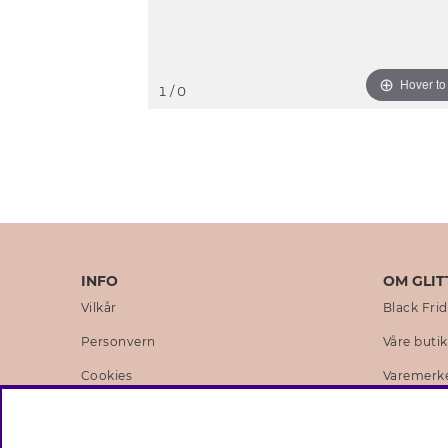
Hover t
1
/ 0
INFO
OM GLIT
Vilkår
Black Fri
Personvern
Våre buti
Cookies
Varemerk
Medlemsvilkår
Selskapets
Jobb hos Glitter
Sustainabi