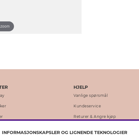
o zoom
TER
HJELP
day
Vanlige spørsmål
kker
Kundeservice
er
Returer & Angre kjøp
 historie
Skjøtselråd ekte sølv
INFORMASJONSKAPSLER OG LIGNENDE TEKNOLOGIER
lity
Skjøtselråd skinnhansker