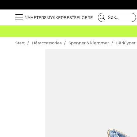
NYHETER
SMYKKER
BESTSELGERE
Start
Håraccessories
Spenner & klemmer
Hårklyper