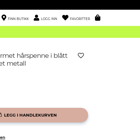
FINN BUTIKK
LOGG INN
FAVORITTER
rmet hårspenne i blått
et metall
LEGG I HANDLEKURVEN
ken