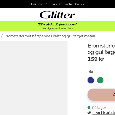
Fri frakt over 300 kr • Gratis retur i butikk
25% på ALLE øredobber*
Ved kjøp av 2 eller flere
Blomsterformet hårspenne i blått og gullfarget metall
Blomsterfo
og gullfarg
159
kr
Blå
På lager
Finn i butik