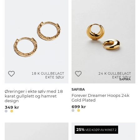
18 K GULLBELAGT
24 K GULLBELAGT
EKTE SØLV
EKTE SØLV
SAFIRA
SAFIRA
Øreringer i ekte sølv med 18
Forever Dreamer Hoops 24k
karat gullplett og hamret
Gold Plated
design
699 kr
349 kr
25%
VED KJØP AV MINST 2