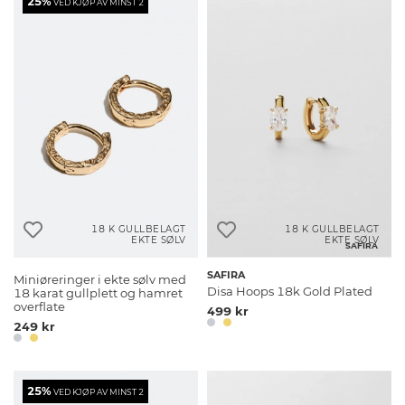
25%
VED KJØP AV MINST 2
18 K GULLBELAGT
18 K GULLBELAGT
EKTE SØLV
EKTE SØLV
SAFIRA
SAFIRA
Miniøreringer i ekte sølv med
Disa Hoops 18k Gold Plated
18 karat gullplett og hamret
overflate
499 kr
249 kr
25%
VED KJØP AV MINST 2