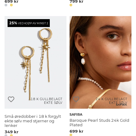
699 kr
799 kr
25%
VED KJØP AV MINST 2
18 K GULLBELAGT
24 K GULLBELAGT
EKTE SØLV
EKTE SØLV
SAFIRA
SAFIRA
Små øredobber i 18 k forgylt
Baroque Pearl Studs 24k Gold
ekte sølv med stjerner og
Plated
lenker
699 kr
349 kr