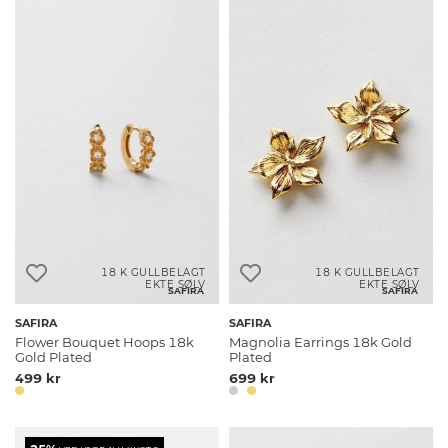
18 K GULLBELAGT
18 K GULLBELAGT
EKTE SØLV
EKTE SØLV
SAFIRA
SAFIRA
SAFIRA
SAFIRA
Flower Bouquet Hoops 18k
Magnolia Earrings 18k Gold
Gold Plated
Plated
499 kr
699 kr