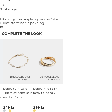
r 300 kr
tikk
–5 virkedager
 18 k forgylt ekte sølv og runde Cubic
i ulike størrelser, 3 pakning.
on
COMPLETE THE LOOK
T
18 K GULLBELAGT
18 K GULLBELAGT
V
EKTE SØLV
EKTE SØLV
Dobbelt armbånd i
Dobbel ring i 18k
18k forgylt ekte sølv
forgylt ekte sølv
ylt
med små kuler
249 kr
299 kr