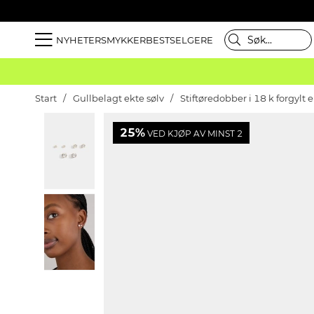
NYHETER
SMYKKER
BESTSELGERE
Start
Gullbelagt ekte sølv
Stiftøredobber i 18 k forgylt 
25%
VED KJØP AV MINST 2