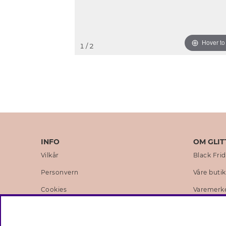
Hover t
1
/ 2
INFO
OM GLIT
Vilkår
Black Fri
Personvern
Våre buti
Cookies
Varemerk
Medlemsvilkår
Selskapets
Jobb hos Glitter
Sustainabi