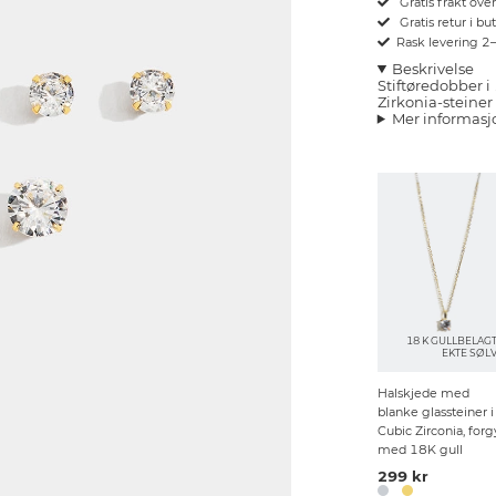
Gratis frakt ove
Gratis retur i bu
Rask levering 2
Beskrivelse
Stiftøredobber i
Zirkonia-steiner 
Mer informasj
18 K GULLBELAG
EKTE SØL
Halskjede med
blanke glassteiner i
Cubic Zirconia, forg
med 18K gull
299 kr