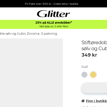
Fri frakt over 300 kr • Gratis retur i butikk
25% på ALLE øredobber*
Ved kjøp av 2 eller flere
ekte sølv og Cubic Zirconia, 3 pakning
Stiftøredob
sølv
349
kr
Gull
Finn i butik