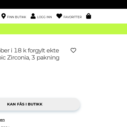
FINN BUTIKK
LOGG INN
FAVORITTER
ber i 18 k forgylt ekte
 og Cubic Zirconia, 3 pakning
ken