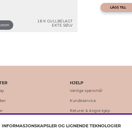
LÄGG TILL
18 K GULLBELAGT
o zoom
EKTE SØLV
TER
HJELP
day
Vanlige spørsmål
kker
Kundeservice
er
Returer & Angre kjøp
 historie
Skjøtselråd ekte sølv
INFORMASJONSKAPSLER OG LIGNENDE TEKNOLOGIER
lity
Skjøtselråd skinnhansker