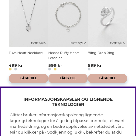
EKTE SØLV
EKTE SØLV
EKTE SØLV
Tuva Heart Necklace
Hedda Puffy Heart
Bling Drop Ring
Bracelet
499 kr
599 kr
599 kr
LÄGG TILL
LÄGG TILL
LÄGG TILL
INFORMASJONSKAPSLER OG LIGNENDE
TEKNOLOGIER
Glitter bruker informasjonskapsler og lignende
INFO
lagringsteknologier for å gi deg tilpasset innhold, relevant
markedsføring, og en bedre opplevelse av nettstedet vårt.
Vilkår
Når du klikker på «Godkjenn og lukk», bekrefter du at du
OM GLITTER
Personvern