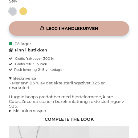
Sølv
LEGG I HANDLEKURVEN
På lager
Finn i butikken
Gratis frakt over 300 kr
Gratis retur i butikk
Rask levering 2–5 virkedager
Beskrivelse
•
Mer enn 85 % av det ekte sterlingsølvet 925 er
resirkulert
Huggie hoops-øredobber med hjerteformede, klare
Cubic Zirconia-stener i bezelinnfatning i ekte sterlingsølv
925.
Mer informasjon
COMPLETE THE LOOK