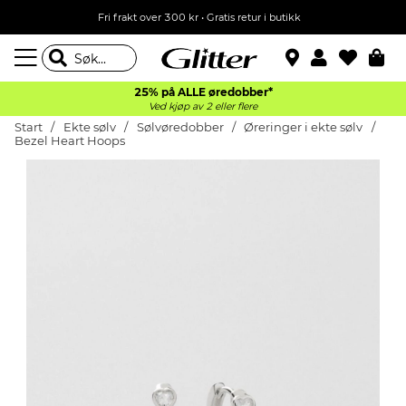
Fri frakt over 300 kr • Gratis retur i butikk
25% på ALLE øredobber*
Ved kjøp av 2 eller flere
Start
Ekte sølv
Sølvøredobber
Øreringer i ekte sølv
Bezel Heart Hoops