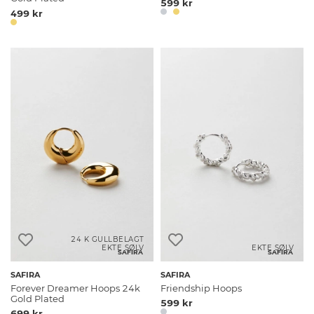
599 kr
499 kr
24 K GULLBELAGT
EKTE SØLV
EKTE SØLV
SAFIRA
SAFIRA
SAFIRA
SAFIRA
Forever Dreamer Hoops 24k
Friendship Hoops
Gold Plated
599 kr
699 kr