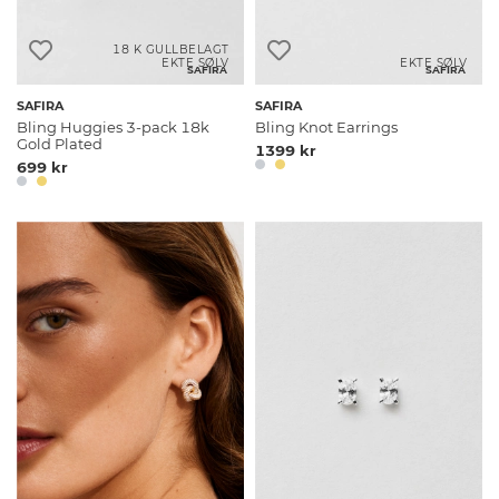
18 K GULLBELAGT
EKTE SØLV
EKTE SØLV
SAFIRA
SAFIRA
SAFIRA
SAFIRA
Bling Huggies 3-pack 18k
Bling Knot Earrings
Gold Plated
1399 kr
699 kr