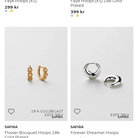
Faye Hoops (XS)
Faye Hoops (XS) 18k Gold
Plated
299 kr
399 kr
18 K GULLBELAGT
EKTE SØLV
EKTE SØLV
SAFIRA
SAFIRA
SAFIRA
SAFIRA
Flower Bouquet Hoops 18k
Forever Dreamer Hoops
Gold Plated