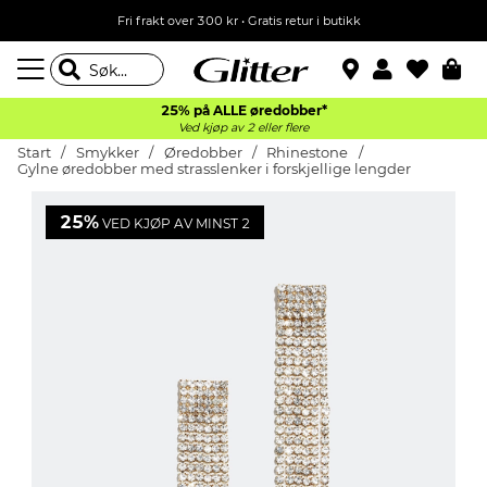
Fri frakt over 300 kr • Gratis retur i butikk
25% på ALLE øredobber*
Ved kjøp av 2 eller flere
Start
Smykker
Øredobber
Rhinestone
Gylne øredobber med strasslenker i forskjellige lengder
25%
VED KJØP AV MINST 2