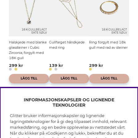
18 K GULLBELAGT
18 K GULLBELAGT
EKTE SØLV
EKTE SØLV
Halskjede med blanke
Gullfarget håndkjede
Ring forgylt med 18k
glassteiner i Cubic
med ring
gull med rad av steiner
Zirconia, forgylt med
18K gull
299 kr
139 kr
299 kr
LÄGG TILL
LÄGG TILL
LÄGG TILL
INFORMASJONSKAPSLER OG LIGNENDE
TEKNOLOGIER
Glitter bruker informasjonskapsler og lignende
INFO
lagringsteknologier for å gi deg tilpasset innhold, relevant
markedsføring, og en bedre opplevelse av nettstedet vårt.
Vilkår
Når du klikker på «Godkjenn og lukk», bekrefter du at du
OM GLITTER
Personvern