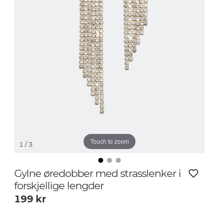
Touch to zoom
1
/ 3
Gylne øredobber med strasslenker i
forskjellige lengder
199
kr