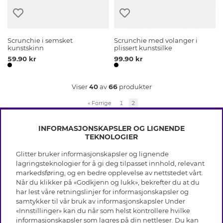
Scrunchie i semsket
Scrunchie med volanger i
kunstskinn
plissert kunstsilke
59.90 kr
99.90 kr
Viser
40
av
66
produkter
«
Forrige
1
2
INFORMASJONSKAPSLER OG LIGNENDE
TEKNOLOGIER
Glitter bruker informasjonskapsler og lignende
INFO
lagringsteknologier for å gi deg tilpasset innhold, relevant
markedsføring, og en bedre opplevelse av nettstedet vårt.
Vilkår
Når du klikker på «Godkjenn og lukk», bekrefter du at du
OM GLITTER
Personvern
har lest våre retningslinjer for informasjonskapsler og
Cookies
samtykker til vår bruk av informasjonskapsler Under
Black Friday
Medlemsvilkår
«Innstillinger» kan du når som helst kontrollere hvilke
HJELP
Våre butikker
informasjonskapsler som lagres på din nettleser. Du kan
Jobb hos Glitter