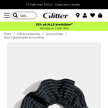
Fri frakt over 300 kr • Gratis retur i butikk
25% på ALLE øredobber*
Ved kjøp av 2 eller flere
Start
Håraccessories
Scrunchies
Stor nålestripet scrunchie