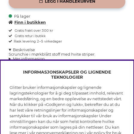
LEGG I HANDLEKURVEN
På lager
Finn i butikken
Gratis frakt over 300 kr
Gratis retur i butikk
Rask levering 2–5 virkedager
Beskrivelse
Scrunchie i mørkblått stoff med hvite striper.
Mer informasjon
INFORMASJONSKAPSLER OG LIGNENDE
TEKNOLOGIER
Glitter bruker informasjonskapsler og lignende
INFO
lagringsteknologier for å gi deg tilpasset innhold, relevant
markedsføring, og en bedre opplevelse av nettstedet vårt.
Vilkår
Når du klikker på «Godkjenn og lukk», bekrefter du at du
OM GLITTER
Personvern
har lest våre retningslinjer for informasjonskapsler og
Cookies
samtykker til vår bruk av informasjonskapsler Under
Black Friday
Medlemsvilkår
«Innstillinger» kan du når som helst kontrollere hvilke
HJELP
Våre butikker
informasjonskapsler som lagres på din nettleser. Du kan
Jobb hos Glitter
Varemerker
lese mer i vår
personvernerklæring
og i vår policy for bruk
Vanlige spørsmål