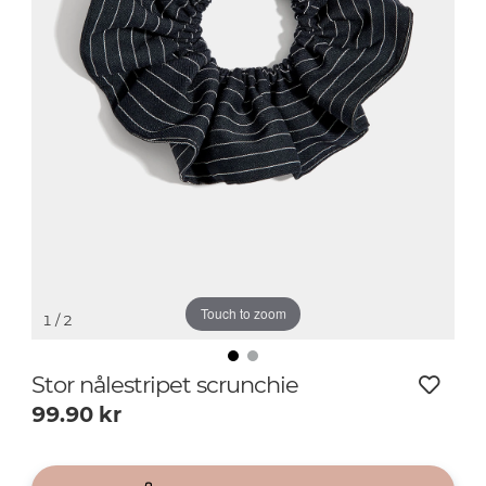
Touch to zoom
1
/ 2
Stor nålestripet scrunchie
99.90
kr