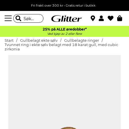
Fri frakt over 300 kr • Gratis retur i butikk
25% på ALLE øredobber*
Ved kjøp av 2 eller flere
Start
Gullbelagt ekte sølv
Gullbelagte ringer
Tvunnet ring i ekte sølv belagt med 18 karat gull, med cubic
zirkonia