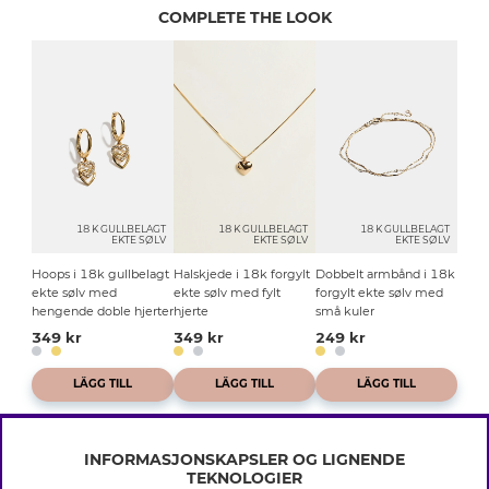
COMPLETE THE LOOK
18 K GULLBELAGT
18 K GULLBELAGT
18 K GULLBELAGT
EKTE SØLV
EKTE SØLV
EKTE SØLV
Hoops i 18k gullbelagt
Halskjede i 18k forgylt
Dobbelt armbånd i 18k
ekte sølv med
ekte sølv med fylt
forgylt ekte sølv med
hengende doble hjerter
hjerte
små kuler
349 kr
349 kr
249 kr
LÄGG TILL
LÄGG TILL
LÄGG TILL
INFORMASJONSKAPSLER OG LIGNENDE
TEKNOLOGIER