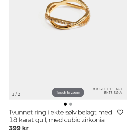
18 K GULLBELAGT
Touch to zoom
EKTE SØLV
1
/ 2
Tvunnet ring i ekte sølv belagt med
18 karat gull, med cubic zirkonia
399
kr