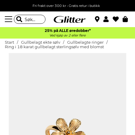
Fri frakt over 300 kr • Gratis retur i butikk
25% på ALLE øredobber*
Ved kjøp av 2 eller flere
Start
Gullbelagt ekte sølv
Gullbelagte ringer
Ring i 18 karat gullbelagt sterlingsølv med blomst