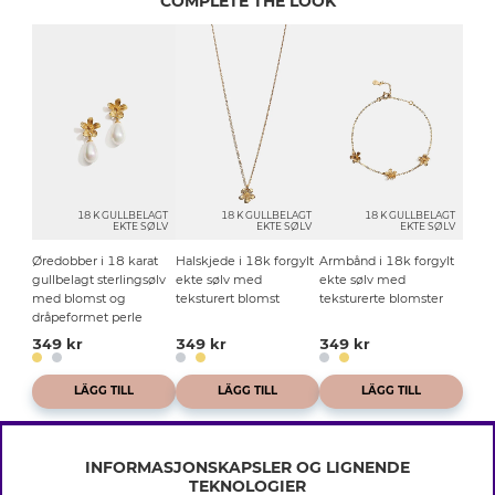
COMPLETE THE LOOK
18 K GULLBELAGT
18 K GULLBELAGT
18 K GULLBELAGT
EKTE SØLV
EKTE SØLV
EKTE SØLV
Øredobber i 18 karat
Halskjede i 18k forgylt
Armbånd i 18k forgylt
gullbelagt sterlingsølv
ekte sølv med
ekte sølv med
med blomst og
teksturert blomst
teksturerte blomster
dråpeformet perle
349 kr
349 kr
349 kr
LÄGG TILL
LÄGG TILL
LÄGG TILL
INFORMASJONSKAPSLER OG LIGNENDE
TEKNOLOGIER