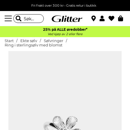
Fri frakt over 300 kr • Gratis retur i butikk
25% på ALLE øredobber*
Ved kjøp av 2 eller flere
Start
Ekte sølv
Sølvringer
Ring i sterlingsølv med blomst