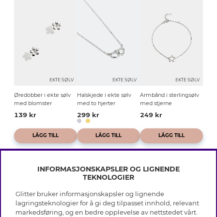
EKTE SØLV
EKTE SØLV
EKTE SØLV
Øredobber i ekte sølv
Halskjede i ekte sølv
Armbånd i sterlingsølv
med blomster
med to hjerter
med stjerne
139 kr
299 kr
249 kr
LÄGG TILL
LÄGG TILL
LÄGG TILL
INFORMASJONSKAPSLER OG LIGNENDE
TEKNOLOGIER
Glitter bruker informasjonskapsler og lignende
INFO
lagringsteknologier for å gi deg tilpasset innhold, relevant
markedsføring, og en bedre opplevelse av nettstedet vårt.
Vilkår