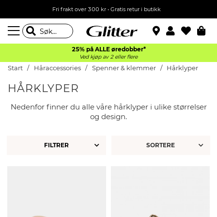
Fri frakt over 300 kr • Gratis retur i butikk
25% på ALLE øredobber*
Ved kjøp av 2 eller flere
Start
Håraccessories
Spenner & klemmer
Hårklyper
HÅRKLYPER
Nedenfor finner du alle våre hårklyper i ulike størrelser
og design.
FILTRER