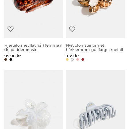
Hjerteformet flat hårklemme i
Hvit blomsterformet
skilpaddemønster
hårklemme i gullfarget metall
99.90 kr
139 kr