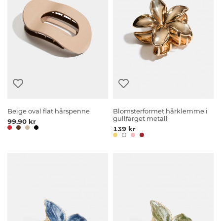
Beige oval flat hårspenne
Blomsterformet hårklemme i
gullfarget metall
99.90 kr
139 kr