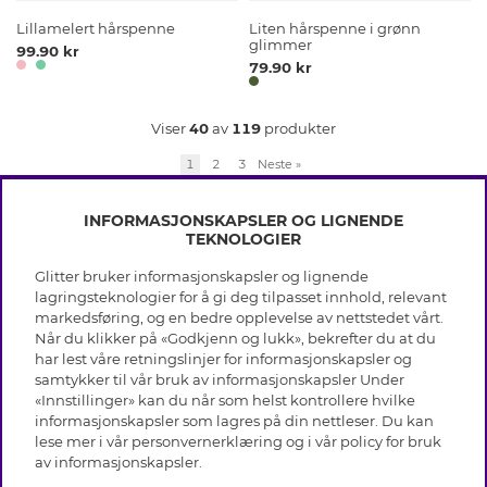
Lillamelert hårspenne
Liten hårspenne i grønn
glimmer
99.90 kr
79.90 kr
Viser
40
av
119
produkter
1
2
3
Neste
»
INFORMASJONSKAPSLER OG LIGNENDE
TEKNOLOGIER
Glitter bruker informasjonskapsler og lignende
INFO
lagringsteknologier for å gi deg tilpasset innhold, relevant
markedsføring, og en bedre opplevelse av nettstedet vårt.
Vilkår
Når du klikker på «Godkjenn og lukk», bekrefter du at du
OM GLITTER
Personvern
har lest våre retningslinjer for informasjonskapsler og
Cookies
samtykker til vår bruk av informasjonskapsler Under
Black Friday
Medlemsvilkår
«Innstillinger» kan du når som helst kontrollere hvilke
HJELP
Våre butikker
informasjonskapsler som lagres på din nettleser. Du kan
Jobb hos Glitter
Varemerker
lese mer i vår
personvernerklæring
og i vår policy for bruk
Vanlige spørsmål
Tilbakekalling
Selskapets historie
av
informasjonskapsler
.
Kundeservice
Gavekort saldo
Sustainability