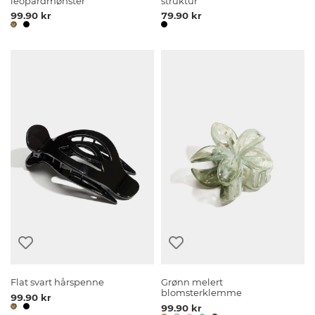
leopardmønster
struktur
99.90 kr
79.90 kr
Flat svart hårspenne
Grønn melert
blomsterklemme
99.90 kr
99.90 kr