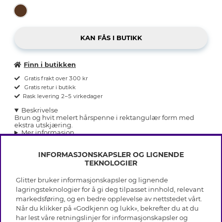
Finn i butikken
Gratis frakt over 300 kr
Gratis retur i butikk
Rask levering 2–5 virkedager
Beskrivelse
Brun og hvit melert hårspenne i rektangulær form med
ekstra utskjæring.
Mer informasjon
INFORMASJONSKAPSLER OG LIGNENDE
TEKNOLOGIER
Glitter bruker informasjonskapsler og lignende
INFO
lagringsteknologier for å gi deg tilpasset innhold, relevant
markedsføring, og en bedre opplevelse av nettstedet vårt.
Vilkår
Når du klikker på «Godkjenn og lukk», bekrefter du at du
OM GLITTER
Personvern
har lest våre retningslinjer for informasjonskapsler og