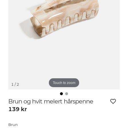
Touch to zoom
1
/ 2
Brun og hvit melert hårspenne
139
kr
Brun