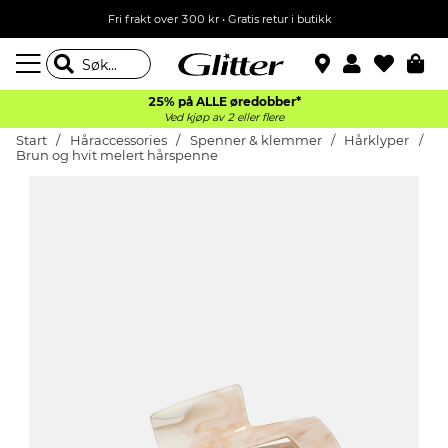
Fri frakt over 300 kr • Gratis retur i butikk
25% på ALLE øredobber*
Ved kjøp av 2 eller flere
Start
Håraccessories
Spenner & klemmer
Hårklyper
Brun og hvit melert hårspenne