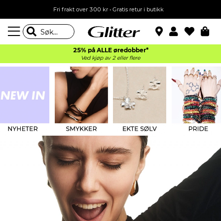
Fri frakt over 300 kr • Gratis retur i butikk
25% på ALLE øredobber*
Ved kjøp av 2 eller flere