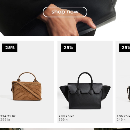
25%
25%
25
224.25 kr
299.25 kr
186.75 
299 kr
399 kr
249 kr