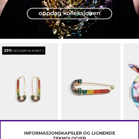
25%
VED KJØP AV MINST 2
199 kr
159 kr
159 kr
INFORMASJONSKAPSLER OG LIGNENDE
TEKNOLOGIER