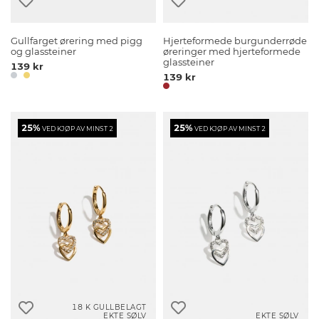
Gullfarget ørering med pigg
Hjerteformede burgunderrøde
og glassteiner
øreringer med hjerteformede
glassteiner
139 kr
139 kr
25%
25%
VED KJØP AV MINST 2
VED KJØP AV MINST 2
18 K GULLBELAGT
EKTE SØLV
EKTE SØLV