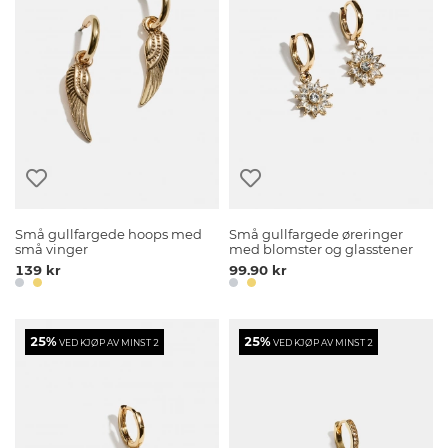
Små gullfargede hoops med
Små gullfargede øreringer
små vinger
med blomster og glasstener
139 kr
99.90 kr
25%
25%
VED KJØP AV MINST 2
VED KJØP AV MINST 2