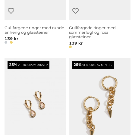
Gullfargede ringer med runde
Gullfargede ringer med
anheng og glassteiner
sommerfugl og rosa
glassteiner
139 kr
139 kr
25%
25%
VED KJØP AV MINST 2
VED KJØP AV MINST 2