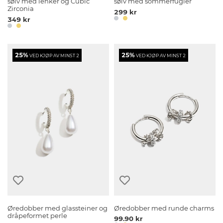
sølv med lenker og Cubic
sølv med sommerfugler
Zirconia
299 kr
349 kr
25%
25%
VED KJØP AV MINST 2
VED KJØP AV MINST 2
Øredobber med glassteiner og
Øredobber med runde charms
dråpeformet perle
99.90 kr