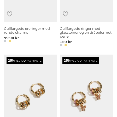
Gullfargede øreringer med
Gullfargede ringer med
runde charms
glassteiner og en dråpeformet
perle
99.90 kr
159 kr
25%
25%
VED KJØP AV MINST 2
VED KJØP AV MINST 2