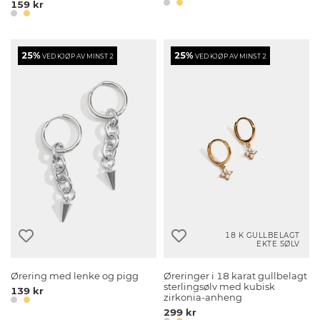
159 kr
25%
25%
VED KJØP AV MINST 2
VED KJØP AV MINST 2
18 K GULLBELAGT
EKTE SØLV
Ørering med lenke og pigg
Øreringer i 18 karat gullbelagt
sterlingsølv med kubisk
139 kr
zirkonia-anheng
299 kr