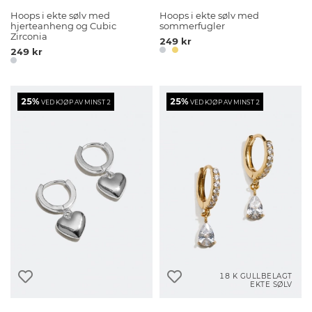
Hoops i ekte sølv med
Hoops i ekte sølv med
hjerteanheng og Cubic
sommerfugler
Zirconia
249 kr
249 kr
25%
25%
VED KJØP AV MINST 2
VED KJØP AV MINST 2
18 K GULLBELAGT
EKTE SØLV