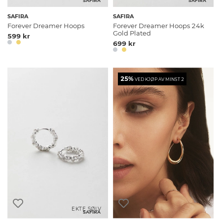
SAFIRA
SAFIRA
SAFIRA
SAFIRA
Forever Dreamer Hoops
Forever Dreamer Hoops 24k
Gold Plated
599 kr
699 kr
25%
VED KJØP AV MINST 2
EKTE SØLV
SAFIRA