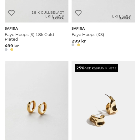
18 K GULLBELAGT
EKTE SØLV
EKTE SØLV
SAFIRA
SAFIRA
SAFIRA
SAFIRA
Faye Hoops (S) 18k Gold
Faye Hoops (XS)
Plated
299 kr
499 kr
25%
VED KJØP AV MINST 2