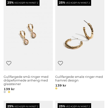
25%
25%
VED KJØP AV MINST 2
VED KJØP AV MINST 2
Gullfargede små ringer med
Gullfargede smale ringer med
dråpeformede anheng med
hamret design
glassteiner
139 kr
139 kr
25%
25%
VED KJØP AV MINST 2
VED KJØP AV MINST 2