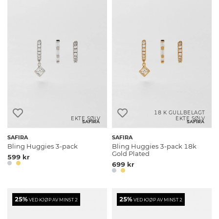
18 K GULLBELAGT
EKTE SØLV
EKTE SØLV
SAFIRA
SAFIRA
SAFIRA
SAFIRA
Bling Huggies 3-pack
Bling Huggies 3-pack 18k
Gold Plated
599 kr
699 kr
25%
25%
VED KJØP AV MINST 2
VED KJØP AV MINST 2