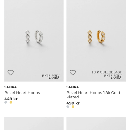
18 K GULLBELAGT
EKTE SØLV
EKTE SØLV
SAFIRA
SAFIRA
SAFIRA
SAFIRA
Bezel Heart Hoops
Bezel Heart Hoops 18k Gold
Plated
449 kr
499 kr