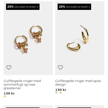
25%
25%
VED KJØP AV MINST 2
VED KJØP AV MINST 2
Gullfargede ringer med
Gullfargede ringer med spiss
sommerfugl og rosa
design
glassteiner
139 kr
139 kr