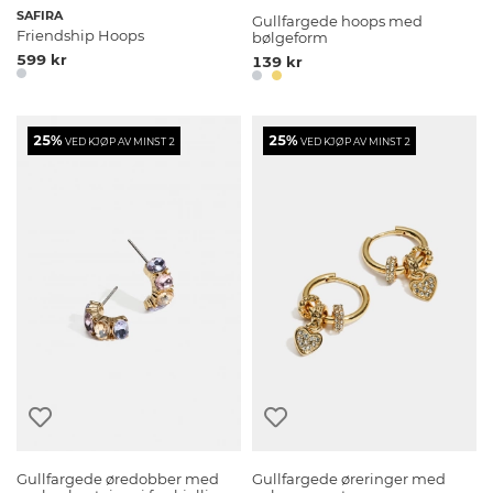
SAFIRA
Gullfargede hoops med
Friendship Hoops
bølgeform
599 kr
139 kr
25%
25%
VED KJØP AV MINST 2
VED KJØP AV MINST 2
Gullfargede øredobber med
Gullfargede øreringer med