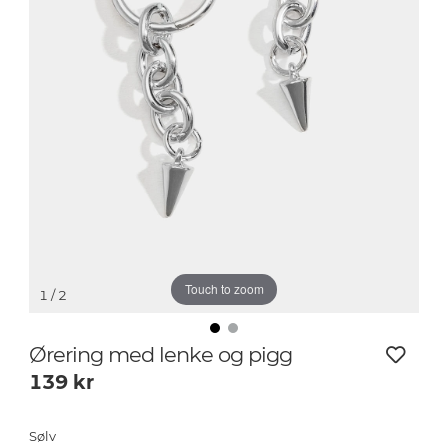
Touch to zoom
1
/ 2
Ørering med lenke og pigg
139
kr
Sølv