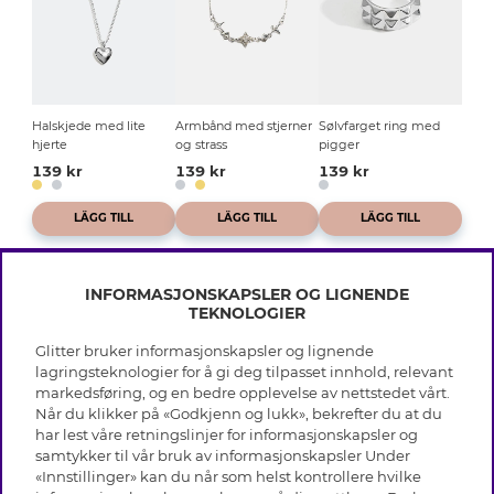
Halskjede med lite
Armbånd med stjerner
Sølvfarget ring med
hjerte
og strass
pigger
139 kr
139 kr
139 kr
LÄGG TILL
LÄGG TILL
LÄGG TILL
INFORMASJONSKAPSLER OG LIGNENDE
TEKNOLOGIER
Glitter bruker informasjonskapsler og lignende
INFO
lagringsteknologier for å gi deg tilpasset innhold, relevant
markedsføring, og en bedre opplevelse av nettstedet vårt.
Vilkår
Når du klikker på «Godkjenn og lukk», bekrefter du at du
OM GLITTER
Personvern
har lest våre retningslinjer for informasjonskapsler og
Cookies
samtykker til vår bruk av informasjonskapsler Under
Black Friday
Medlemsvilkår
«Innstillinger» kan du når som helst kontrollere hvilke
HJELP
Våre butikker