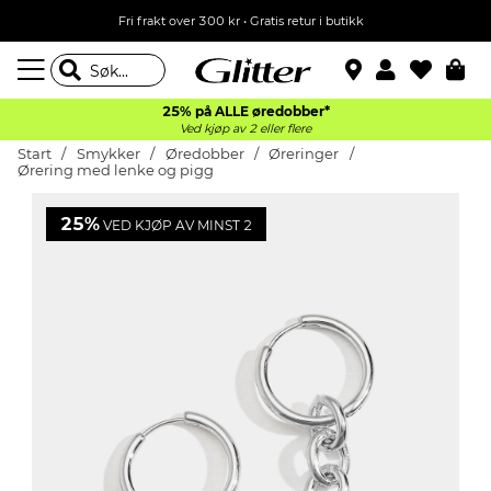
Fri frakt over 300 kr • Gratis retur i butikk
25% på ALLE øredobber*
Ved kjøp av 2 eller flere
Start
Smykker
Øredobber
Øreringer
Ørering med lenke og pigg
25%
VED KJØP AV MINST 2