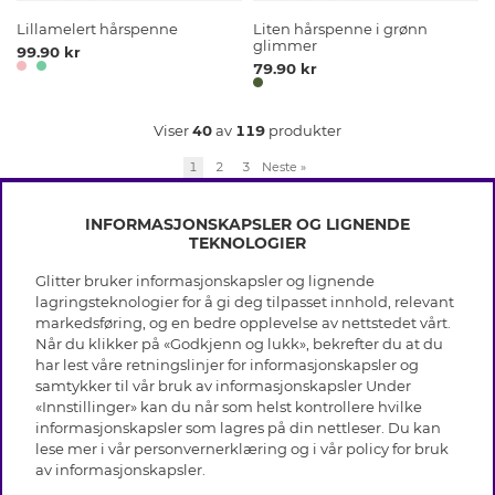
Lillamelert hårspenne
Liten hårspenne i grønn
glimmer
99.90 kr
79.90 kr
Viser
40
av
119
produkter
1
2
3
Neste
»
INFORMASJONSKAPSLER OG LIGNENDE
TEKNOLOGIER
Glitter bruker informasjonskapsler og lignende
INFO
lagringsteknologier for å gi deg tilpasset innhold, relevant
markedsføring, og en bedre opplevelse av nettstedet vårt.
Vilkår
Når du klikker på «Godkjenn og lukk», bekrefter du at du
OM GLITTER
Personvern
har lest våre retningslinjer for informasjonskapsler og
Cookies
samtykker til vår bruk av informasjonskapsler Under
Black Friday
Medlemsvilkår
«Innstillinger» kan du når som helst kontrollere hvilke
HJELP
Våre butikker
informasjonskapsler som lagres på din nettleser. Du kan
Jobb hos Glitter
Varemerker
lese mer i vår
personvernerklæring
og i vår policy for bruk
Vanlige spørsmål
Tilbakekalling
Selskapets historie
av
informasjonskapsler
.
Kundeservice
Gavekort saldo
Sustainability