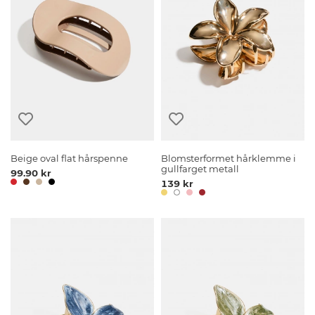
Beige oval flat hårspenne
Blomsterformet hårklemme i
gullfarget metall
99.90 kr
139 kr