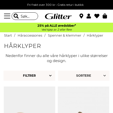
Fri frakt over 300 kr • Gratis retur i butikk
25% på ALLE øredobber*
Ved kjøp av 2 eller flere
Start
Håraccessories
Spenner & klemmer
Hårklyper
HÅRKLYPER
Nedenfor finner du alle våre hårklyper i ulike størrelser
og design.
FILTRER