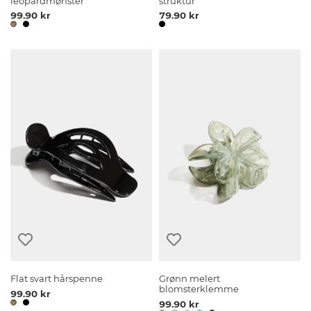
leopardmønster
struktur
99.90 kr
79.90 kr
Flat svart hårspenne
Grønn melert
blomsterklemme
99.90 kr
99.90 kr