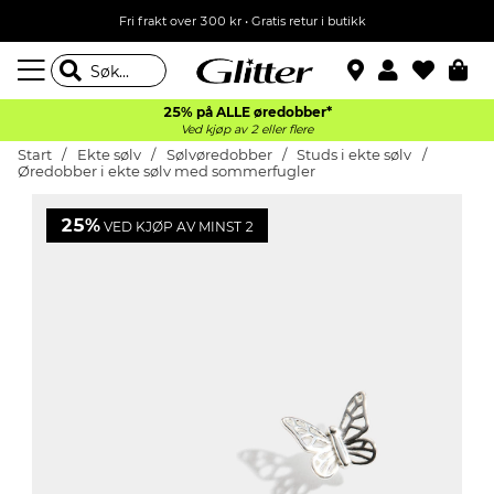
Fri frakt over 300 kr • Gratis retur i butikk
25% på ALLE øredobber*
Ved kjøp av 2 eller flere
Start
Ekte sølv
Sølvøredobber
Studs i ekte sølv
Øredobber i ekte sølv med sommerfugler
25%
VED KJØP AV MINST 2