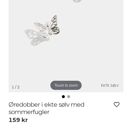
Touch to zoom
EKTE SØLV
1
/ 2
Øredobber i ekte sølv med
sommerfugler
159
kr