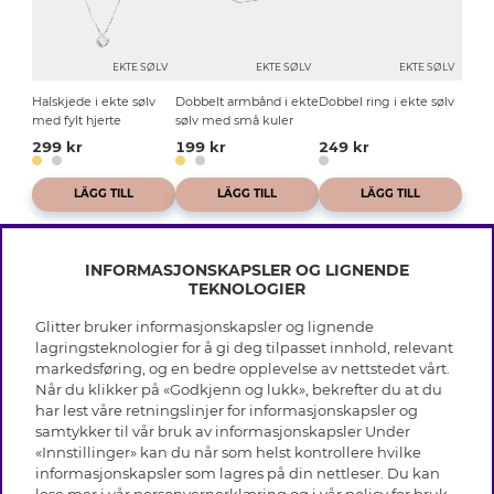
EKTE SØLV
EKTE SØLV
EKTE SØLV
Halskjede i ekte sølv
Dobbelt armbånd i ekte
Dobbel ring i ekte sølv
med fylt hjerte
sølv med små kuler
299 kr
199 kr
249 kr
LÄGG TILL
LÄGG TILL
LÄGG TILL
INFORMASJONSKAPSLER OG LIGNENDE
TEKNOLOGIER
Glitter bruker informasjonskapsler og lignende
INFO
lagringsteknologier for å gi deg tilpasset innhold, relevant
markedsføring, og en bedre opplevelse av nettstedet vårt.
Vilkår
Når du klikker på «Godkjenn og lukk», bekrefter du at du
OM GLITTER
Personvern
har lest våre retningslinjer for informasjonskapsler og
Cookies
samtykker til vår bruk av informasjonskapsler Under
Black Friday
Medlemsvilkår
«Innstillinger» kan du når som helst kontrollere hvilke
HJELP
Våre butikker
informasjonskapsler som lagres på din nettleser. Du kan
Jobb hos Glitter
Varemerker