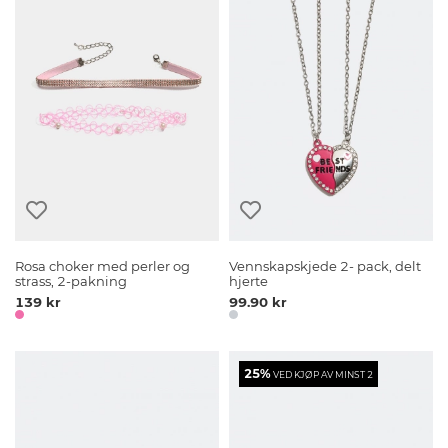
Rosa choker med perler og
Vennskapskjede 2- pack, delt
strass, 2-pakning
hjerte
139 kr
99.90 kr
25%
VED KJØP AV MINST 2