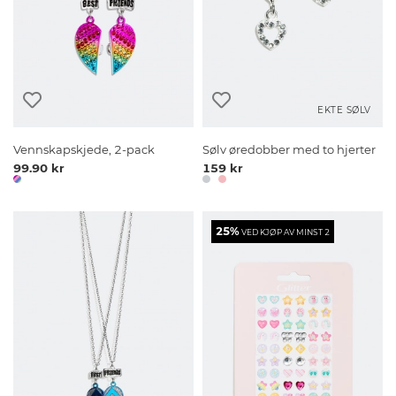
EKTE SØLV
Vennskapskjede, 2-pack
Sølv øredobber med to hjerter
99.90 kr
159 kr
25%
VED KJØP AV MINST 2