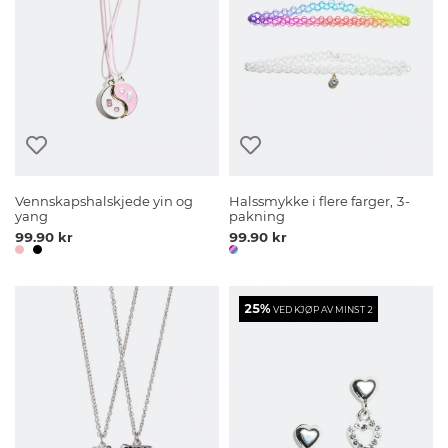
Vennskapshalskjede yin og
Halssmykke i flere farger, 3-
yang
pakning
99.90 kr
99.90 kr
25%
VED KJØP AV MINST 2