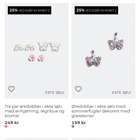
25%
25%
VED KJØP AV MINST 2
VED KJØP AV MINST 2
EKTE SØLV
EKTE SØLV
Tre par øredobber i ekte sølv
Øredobber i ekte sølv med
med enhjørning, regnbue og
sommerfugler dekorert med
blomst
glassteiner
249 kr
159 kr