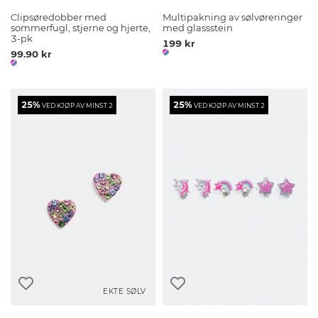
Clipsøredobber med
Multipakning av sølvøreringer
sommerfugl, stjerne og hjerte,
med glassstein
3-pk
199 kr
99.90 kr
25%
25%
VED KJØP AV MINST 2
VED KJØP AV MINST 2
EKTE SØLV