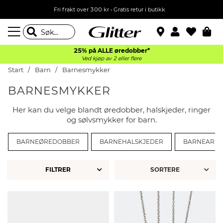
Fri frakt over 300 kr • Gratis retur i butikk
25% på ALLE øredobber*
Ved kjøp av 2 eller flere
Start
Barn
Barnesmykker
BARNESMYKKER
Her kan du velge blandt øredobber, halskjeder, ringer
og sølvsmykker for barn.
BARNEØREDOBBER
BARNEHALSKJEDER
BARNEARM
FILTRER