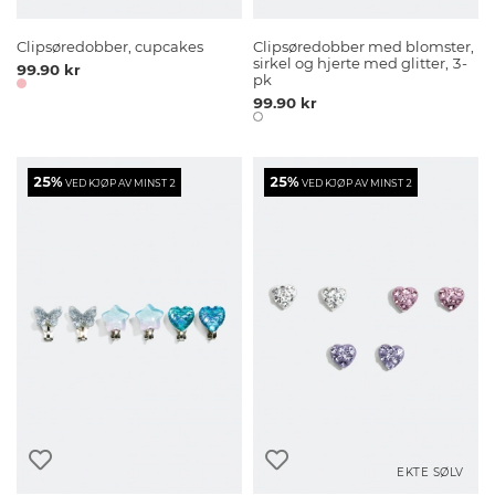
Clipsøredobber, cupcakes
Clipsøredobber med blomster,
sirkel og hjerte med glitter, 3-
99.90 kr
pk
99.90 kr
25%
25%
VED KJØP AV MINST 2
VED KJØP AV MINST 2
EKTE SØLV