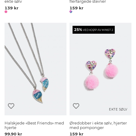
ekte sølv
flerfargede steiner
139 kr
159 kr
25%
VED KJØP AV MINST 2
EKTE SØLV
Halskjede «Best Friends» med
Øredobber i ekte sølv, hjerter
hjerte
med pomponger
99.90 kr
159 kr