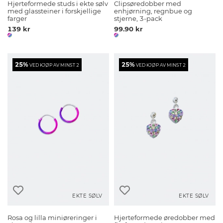
Hjerteformede studs i ekte sølv
Clipsøredobber med
med glassteiner i forskjellige
enhjørning, regnbue og
farger
stjerne, 3-pack
139 kr
99.90 kr
25%
25%
VED KJØP AV MINST 2
VED KJØP AV MINST 2
EKTE SØLV
EKTE SØLV
Rosa og lilla miniøreringer i
Hjerteformede øredobber med