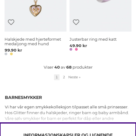
Halskjede med hjerteformet
Justerbar ring med katt
medaljong med hund
49.90 kr
99.90 kr
Viser
40
av
68
produkter
1
2
Neste
»
BARNESMYKKER
Vi har vår egen smykkekolleksjon tilpasset alle små prinsesser.
Hos Glitter finner du halskjeder, ringer barn og baby armbånd.
Våre sølv smykker for barn er perfekt for dåp eller andre
anledninger. Vi har også et bredt spekter av bestevenn kjeder
VIS MER
og armbånd. Kule ananas øredobber, tøffe ringer, brosjer med
INFORMASJONSKAPSLER OG LIGNENDE
unicorn eller selvklebende øredobber? Vi har øredobber med