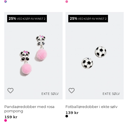
25%
25%
VED KJØP AV MINST 2
VED KJØP AV MINST 2
EKTE SØLV
EKTE SØLV
Pandaøredobber med rosa
Fotballøredobber i ekte sølv
pompong
139 kr
159 kr