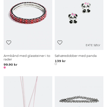
EKTE SØLV
Armbånd med glassteiner i to
Sølvøredobber med panda
rader
139 kr
99.90 kr