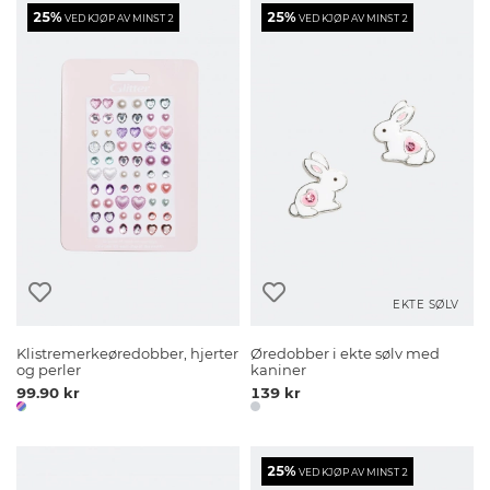
25%
25%
VED KJØP AV MINST 2
VED KJØP AV MINST 2
EKTE SØLV
Klistremerkeøredobber, hjerter
Øredobber i ekte sølv med
og perler
kaniner
99.90 kr
139 kr
25%
VED KJØP AV MINST 2