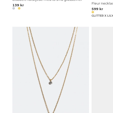
Fleur necklac
139 kr
599 kr
GLITTER X LIL