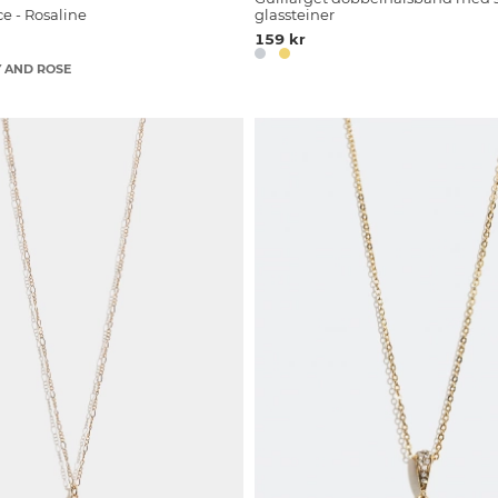
e - Rosaline
glassteiner
159 kr
Y AND ROSE