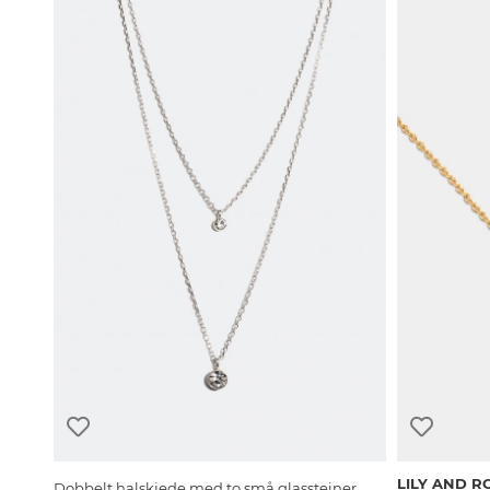
LILY AND R
Dobbelt halskjede med to små glassteiner