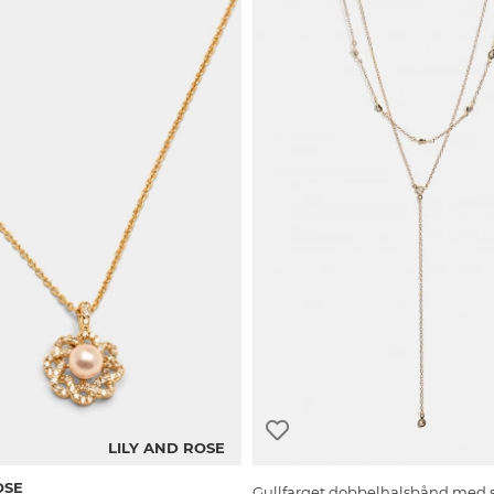
LILY AND ROSE
OSE
Gullfarget dobbelhalsbånd med