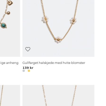
llige anheng
Gullfarget halskjede med hvite blomster
139 kr