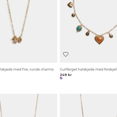
alskjede med fire, runde charms
Gullfarget halskjede med forskje
249 kr