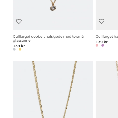
Gullfarget dobbelt halskjede med to små
Gullfarget 
glassteiner
139 kr
139 kr