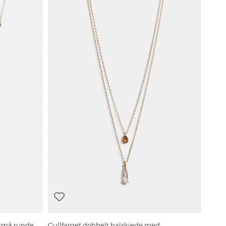
 små runde
Gullfarget dobbelt halskjede med