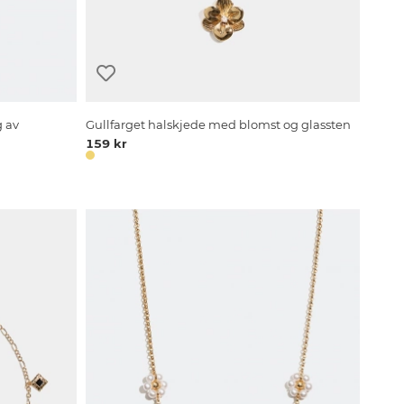
g av
Gullfarget halskjede med blomst og glassten
159 kr