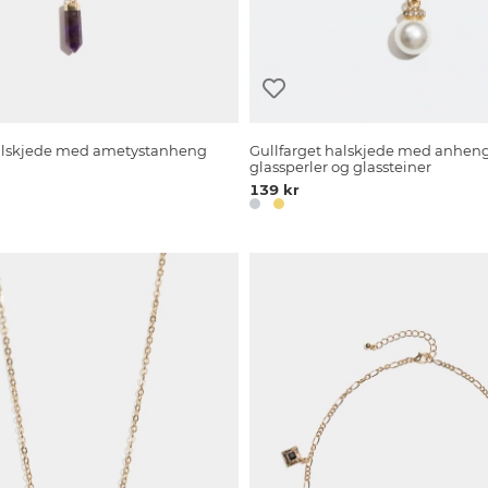
halskjede med ametystanheng
Gullfarget halskjede med anhen
glassperler og glassteiner
139 kr