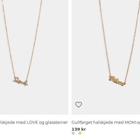
alskjede med LOVE og glassteiner
Gullfarget halskjede med MOM og
139 kr