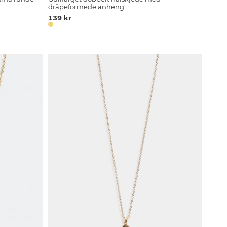
dråpeformede anheng
139 kr