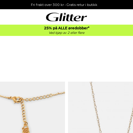
Fri frakt over 300 kr • Gratis retur i butikk
25% på ALLE øredobber*
Ved kjøp av 2 eller flere