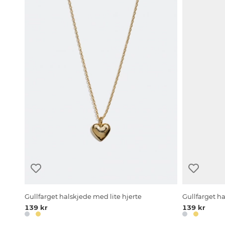
Gullfarget halskjede med lite hjerte
Gullfarget h
139 kr
139 kr