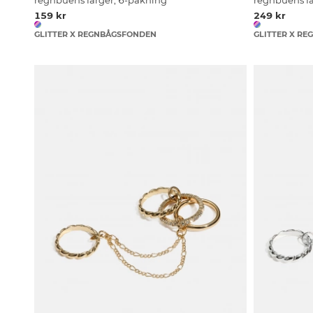
regnbuens farger, 6-pakning
regnbuens fa
159 kr
249 kr
GLITTER X REGNBÅGSFONDEN
GLITTER X R