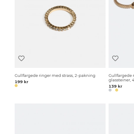
Gullfargede ringer med strass, 2-pakning
Gullfargede r
glassteiner,
199 kr
139 kr