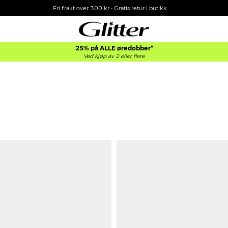
Fri frakt over 300 kr • Gratis retur i butikk
25% på ALLE øredobber*
Ved kjøp av 2 eller flere