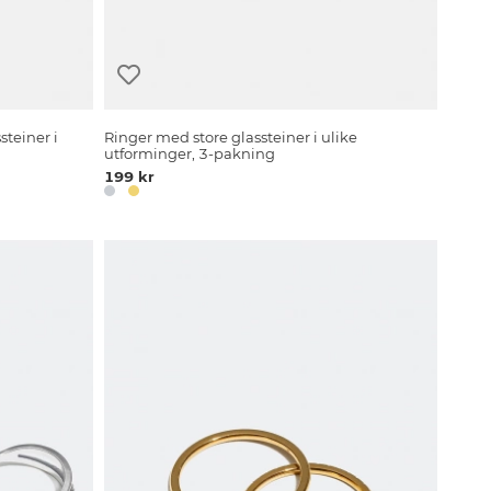
steiner i
Ringer med store glassteiner i ulike
utforminger, 3-pakning
199 kr