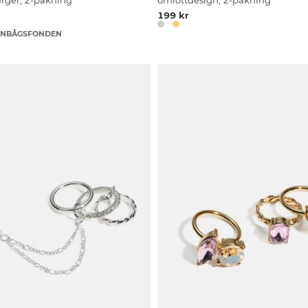
rger, 2-pakning
omlottdesign, 2-pakning
199 kr
EGNBÅGSFONDEN