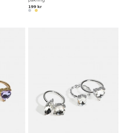
pakning
199 kr