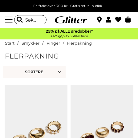
Fri frakt over 300 kr • Gratis retur i butikk
25% på ALLE øredobber*
Ved kjøp av 2 eller flere
Start
Smykker
Ringer
Flerpakning
FLERPAKNING