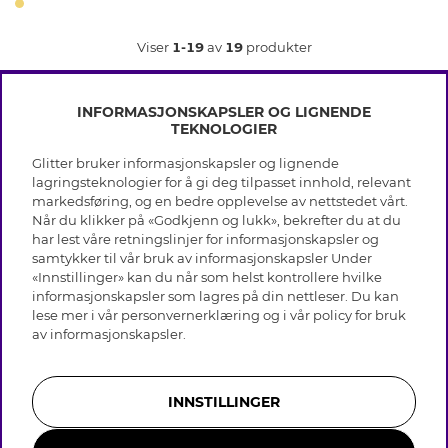
Viser
1-19
av
19
produkter
INFORMASJONSKAPSLER OG LIGNENDE
TEKNOLOGIER
Glitter bruker informasjonskapsler og lignende
INFO
lagringsteknologier for å gi deg tilpasset innhold, relevant
markedsføring, og en bedre opplevelse av nettstedet vårt.
Vilkår
Når du klikker på «Godkjenn og lukk», bekrefter du at du
OM GLITTER
Personvern
har lest våre retningslinjer for informasjonskapsler og
Cookies
samtykker til vår bruk av informasjonskapsler Under
Black Friday
Medlemsvilkår
«Innstillinger» kan du når som helst kontrollere hvilke
HJELP
Våre butikker
informasjonskapsler som lagres på din nettleser. Du kan
Jobb hos Glitter
Varemerker
lese mer i vår
personvernerklæring
og i vår policy for bruk
Vanlige spørsmål
Tilbakekalling
Selskapets historie
av
informasjonskapsler
.
Kundeservice
Gavekort saldo
Sustainability
Returer & Angre kjøp
Åpenhetsloven
Skjøtselråd ekte sølv
Bli medlem
Likestillingsredegjørelse 2025
INNSTILLINGER
Skjøtselråd skinnhansker
Whistleblowing
Storrelsesguide for ringer
Presse & Samarbeid