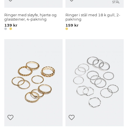
STÅL
Ringer med sløyfe, hjerte og
Ringer i stål med 18 k gull, 2-
glassteiner, 4-pakning
pakning
139 kr
159 kr