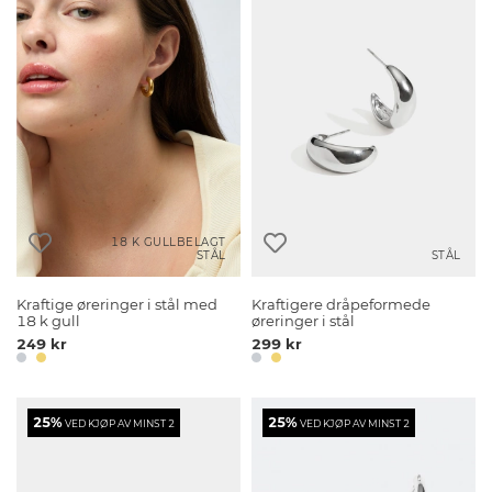
18 K GULLBELAGT
STÅL
STÅL
Kraftige øreringer i stål med
Kraftigere dråpeformede
18 k gull
øreringer i stål
249 kr
299 kr
25%
25%
VED KJØP AV MINST 2
VED KJØP AV MINST 2