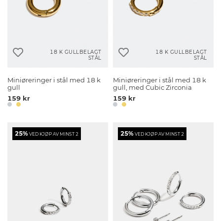
18 K GULLBELAGT
18 K GULLBELAGT
STÅL
STÅL
Miniøreringer i stål med 18 k
Miniøreringer i stål med 18 k
gull
gull, med Cubic Zirconia
159 kr
159 kr
25%
25%
VED KJØP AV MINST 2
VED KJØP AV MINST 2