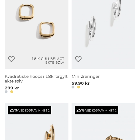
18 K GULLBELAGT
EKTE SØLV
Kvadratiske hoops i 18k forgylt
Miniøreringer
ekte sølv
59.90 kr
299 kr
25%
25%
VED KJØP AV MINST 2
VED KJØP AV MINST 2