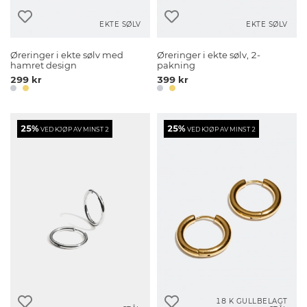
EKTE SØLV
EKTE SØLV
Øreringer i ekte sølv med
Øreringer i ekte sølv, 2-
hamret design
pakning
299 kr
399 kr
25%
25%
VED KJØP AV MINST 2
VED KJØP AV MINST 2
18 K GULLBELAGT