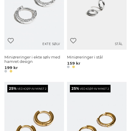
EKTE SØLV
STÅL
Miniøreringer i ekte sølv med
Miniøreringer i stål
hamret design
159 kr
199 kr
25%
25%
VED KJØP AV MINST 2
VED KJØP AV MINST 2