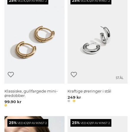
25%
25%
VED KJØP AV MINST 2
VED KJØP AV MINST 2
STÅL
Klassiske, gullfargede mini-
Kraftige øreringer i stål
øredobber.
249 kr
99.90 kr
25%
25%
VED KJØP AV MINST 2
VED KJØP AV MINST 2