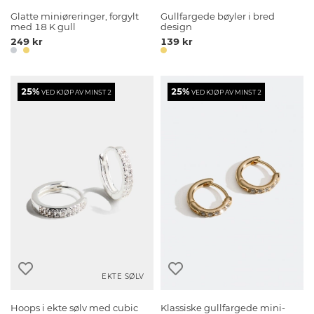
Glatte miniøreringer, forgylt
Gullfargede bøyler i bred
med 18 K gull
design
249 kr
139 kr
25%
25%
VED KJØP AV MINST 2
VED KJØP AV MINST 2
EKTE SØLV
Hoops i ekte sølv med cubic
Klassiske gullfargede mini-