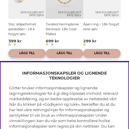
18 K GULLBELAGT
18 K GULLBELAGT
18 K GULLBELAGT
EKTE SØLV
EKTE SØLV
EKTE SØLV
Stor, dråpeformet
Twisted Herringbone
Åpen ring i 18k forgylt
øredobber i 18 k
Necklace 18k Gold
ekte sølv
forgylt sølv
Plated
399 kr
699 kr
299 kr
LÄGG TILL
LÄGG TILL
LÄGG TILL
INFORMASJONSKAPSLER OG LIGNENDE
TEKNOLOGIER
Glitter bruker informasjonskapsler og lignende
INFO
lagringsteknologier for å gi deg tilpasset innhold, relevant
markedsføring, og en bedre opplevelse av nettstedet vårt.
Vilkår
Når du klikker på «Godkjenn og lukk», bekrefter du at du
OM GLITTER
Personvern
har lest våre retningslinjer for informasjonskapsler og
Cookies
samtykker til vår bruk av informasjonskapsler Under
Black Friday
Medlemsvilkår
«Innstillinger» kan du når som helst kontrollere hvilke
HJELP
Våre butikker
informasjonskapsler som lagres på din nettleser. Du kan
Jobb hos Glitter