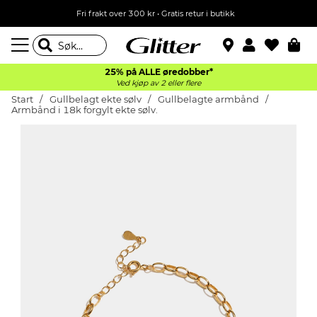
Fri frakt over 300 kr • Gratis retur i butikk
25% på ALLE øredobber*
Ved kjøp av 2 eller flere
Start
Gullbelagt ekte sølv
Gullbelagte armbånd
Armbånd i 18k forgylt ekte sølv.