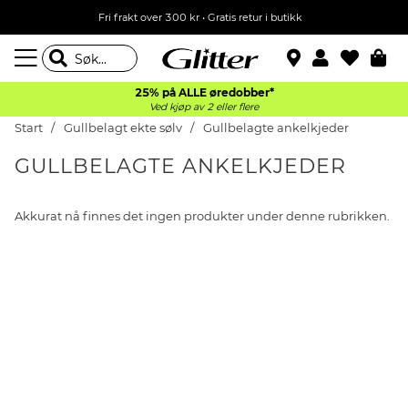
Fri frakt over 300 kr • Gratis retur i butikk
25% på ALLE øredobber*
Ved kjøp av 2 eller flere
Start
Gullbelagt ekte sølv
Gullbelagte ankelkjeder
GULLBELAGTE ANKELKJEDER
Akkurat nå finnes det ingen produkter under denne rubrikken.