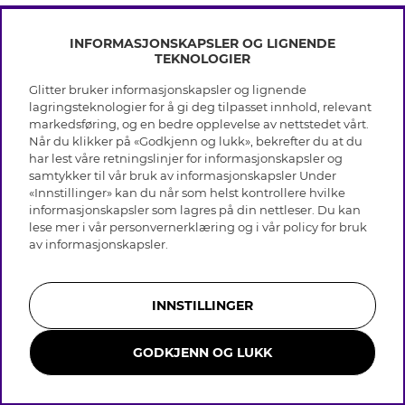
INFORMASJONSKAPSLER OG LIGNENDE
TEKNOLOGIER
Glitter bruker informasjonskapsler og lignende
INFO
lagringsteknologier for å gi deg tilpasset innhold, relevant
markedsføring, og en bedre opplevelse av nettstedet vårt.
Vilkår
Når du klikker på «Godkjenn og lukk», bekrefter du at du
OM GLITTER
Personvern
har lest våre retningslinjer for informasjonskapsler og
Cookies
samtykker til vår bruk av informasjonskapsler Under
Black Friday
Medlemsvilkår
«Innstillinger» kan du når som helst kontrollere hvilke
HJELP
Våre butikker
informasjonskapsler som lagres på din nettleser. Du kan
Jobb hos Glitter
Varemerker
lese mer i vår
personvernerklæring
og i vår policy for bruk
Vanlige spørsmål
Tilbakekalling
Selskapets historie
av
informasjonskapsler
.
Kundeservice
Gavekort saldo
Sustainability
Returer & Angre kjøp
Åpenhetsloven
Skjøtselråd ekte sølv
Bli medlem
Likestillingsredegjørelse 2025
INNSTILLINGER
Skjøtselråd skinnhansker
Whistleblowing
Storrelsesguide for ringer
Presse & Samarbeid
GODKJENN OG LUKK
Smykker i rustfritt stål