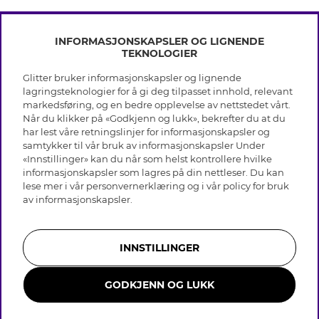
INFORMASJONSKAPSLER OG LIGNENDE
TEKNOLOGIER
Glitter bruker informasjonskapsler og lignende
INFO
lagringsteknologier for å gi deg tilpasset innhold, relevant
markedsføring, og en bedre opplevelse av nettstedet vårt.
Vilkår
Når du klikker på «Godkjenn og lukk», bekrefter du at du
OM GLITTER
Personvern
har lest våre retningslinjer for informasjonskapsler og
Cookies
samtykker til vår bruk av informasjonskapsler Under
Black Friday
Medlemsvilkår
«Innstillinger» kan du når som helst kontrollere hvilke
HJELP
Våre butikker
informasjonskapsler som lagres på din nettleser. Du kan
Jobb hos Glitter
Varemerker
lese mer i vår
personvernerklæring
og i vår policy for bruk
Vanlige spørsmål
Tilbakekalling
Selskapets historie
av
informasjonskapsler
.
Kundeservice
Gavekort saldo
Sustainability
Returer & Angre kjøp
Åpenhetsloven
Skjøtselråd ekte sølv
Bli medlem
Likestillingsredegjørelse 2025
INNSTILLINGER
Skjøtselråd skinnhansker
Whistleblowing
Storrelsesguide for ringer
Presse & Samarbeid
GODKJENN OG LUKK
Smykker i rustfritt stål