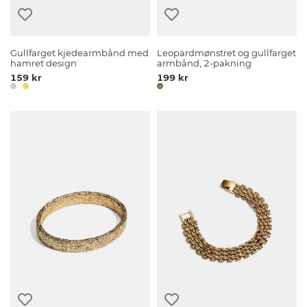
Gullfarget kjedearmbånd med
Leopardmønstret og gullfarget
hamret design
armbånd, 2-pakning
159 kr
199 kr