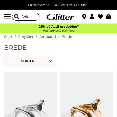
Fri frakt over 300 kr • Gratis retur i butikk
25% på ALLE øredobber*
Ved kjøp av 2 eller flere
Start
Smykker
Armbånd
Brede
BREDE