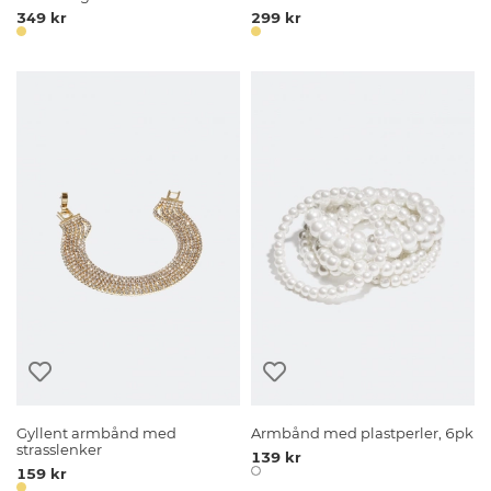
349 kr
299 kr
Gyllent armbånd med
Armbånd med plastperler, 6pk
strasslenker
139 kr
159 kr