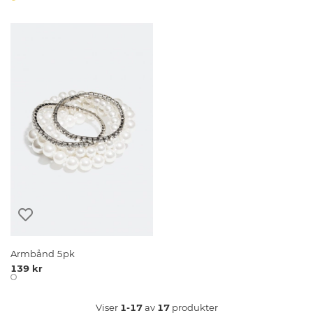
Armbånd 5pk
139 kr
Viser
1-17
av
17
produkter