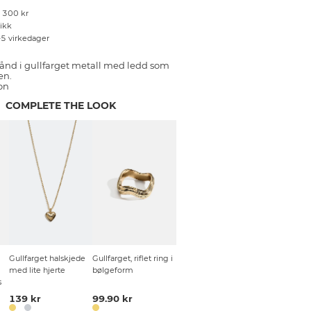
r 300 kr
tikk
–5 virkedager
ånd i gullfarget metall med ledd som
en.
on
COMPLETE THE LOOK
Gullfarget halskjede
Gullfarget, riflet ring i
med lite hjerte
bølgeform
s
139 kr
99.90 kr