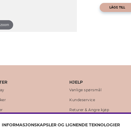
LÄGG TILL
o zoom
TER
HJELP
day
Vanlige spørsmål
kker
Kundeservice
er
Returer & Angre kjøp
 historie
Skjøtselråd ekte sølv
INFORMASJONSKAPSLER OG LIGNENDE TEKNOLOGIER
lity
Skjøtselråd skinnhansker