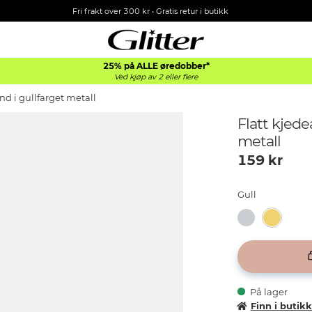
Fri frakt over 300 kr • Gratis retur i butikk
25% på ALLE øredobber*
Ved kjøp av 2 eller flere
d i gullfarget metall
Flatt kjede
metall
159
kr
Gull
På lager
Finn i butik