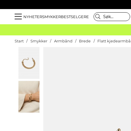
NYHETER
SMYKKER
BESTSELGERE
Start
Smykker
Armbånd
Brede
Flatt kjedearmbån