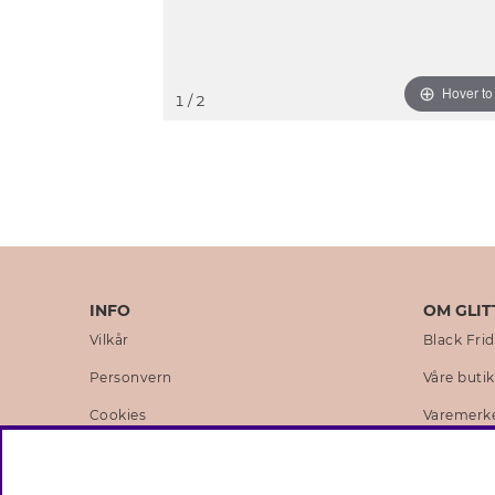
Hover t
1
/ 2
INFO
OM GLIT
Vilkår
Black Fri
Personvern
Våre buti
Cookies
Varemerk
Medlemsvilkår
Selskapets
Jobb hos Glitter
Sustainabi