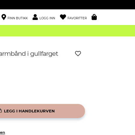
FINN BUTIKK
LOGG INN
FAVORITTER
armbånd i gullfarget
LEGG I HANDLEKURVEN
ken