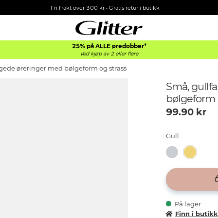
Fri frakt over 300 kr • Gratis retur i butikk
25% på ALLE øredobber*
Ved kjøp av 2 eller flere
rgede øreringer med bølgeform og strass
Små, gullf
bølgeform 
99.90
kr
Gull
På lager
Finn i butik