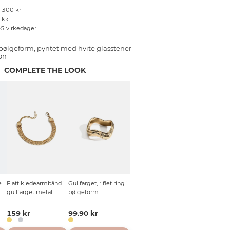
r 300 kr
tikk
–5 virkedager
 bølgeform, pyntet med hvite glasstener
on
COMPLETE THE LOOK
e
Flatt kjedearmbånd i
Gullfarget, riflet ring i
gullfarget metall
bølgeform
159 kr
99.90 kr