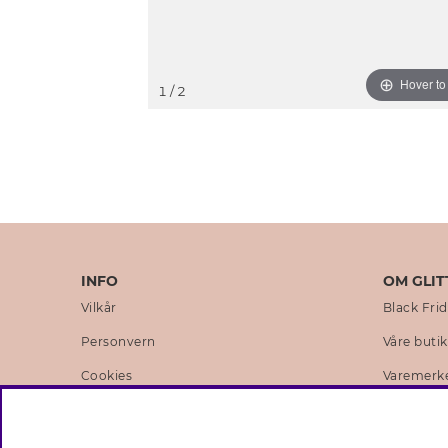
Hover t
1
/ 2
INFO
OM GLIT
Vilkår
Black Fri
Personvern
Våre buti
Cookies
Varemerk
Medlemsvilkår
Selskapets
Jobb hos Glitter
Sustainabi