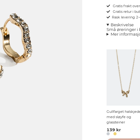
Gratis frakt ove
Gratis retur i bu
Rask levering 2
Beskrivelse
Små øreringer i
Mer informasj
Gullfarget halskjed
med sløyfe og
glassteiner
139 kr