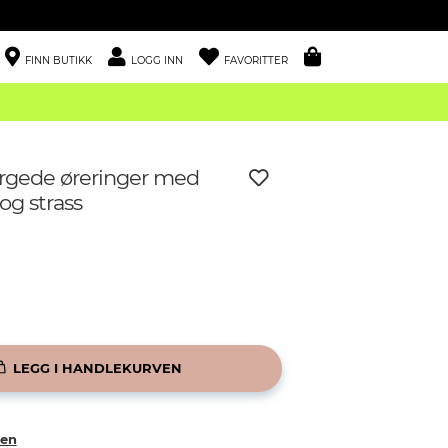
FINN BUTIKK
LOGG INN
FAVORITTER
argede øreringer med
og strass
LEGG I HANDLEKURVEN
ken