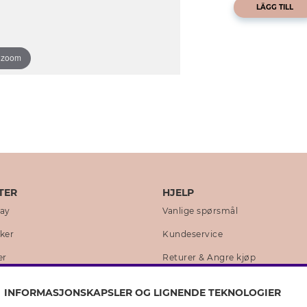
LÄGG TILL
o zoom
TER
HJELP
day
Vanlige spørsmål
kker
Kundeservice
er
Returer & Angre kjøp
 historie
Skjøtselråd ekte sølv
INFORMASJONSKAPSLER OG LIGNENDE TEKNOLOGIER
lity
Skjøtselråd skinnhansker