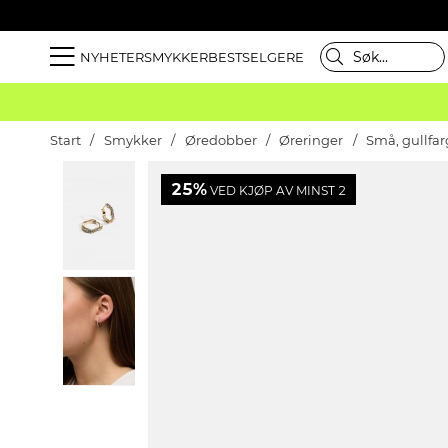
NYHETER
SMYKKER
BESTSELGERE
Start
Smykker
Øredobber
Øreringer
Små, gullfa
25%
VED KJØP AV MINST 2