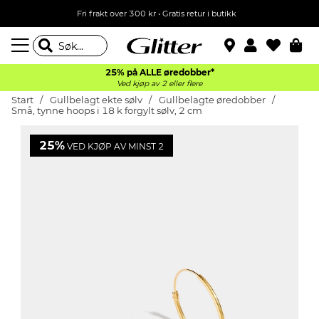
Fri frakt over 300 kr • Gratis retur i butikk
25% på ALLE øredobber*
Ved kjøp av 2 eller flere
Start
Gullbelagt ekte sølv
Gullbelagte øredobber
Små, tynne hoops i 18 k forgylt sølv, 2 cm
25%
VED KJØP AV MINST 2