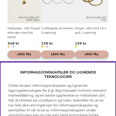
18 K GULLBELAGT
18 K GULLBELAGT
EKTE SØLV
STÅL
Halskjede i 18k forgylt
Gullfargede armlenker,
Ringer i stål med 18 k
ekte sølv med fylt
3-pakning
gull, 2-pakning
hjerte
349 kr
139 kr
159 kr
LÄGG TILL
LÄGG TILL
LÄGG TILL
INFORMASJONSKAPSLER OG LIGNENDE
TEKNOLOGIER
Glitter bruker informasjonskapsler og lignende
INFO
lagringsteknologier for å gi deg tilpasset innhold, relevant
markedsføring, og en bedre opplevelse av nettstedet vårt.
Vilkår
Når du klikker på «Godkjenn og lukk», bekrefter du at du
OM GLITTER
Personvern
har lest våre retningslinjer for informasjonskapsler og
Cookies
samtykker til vår bruk av informasjonskapsler Under
Black Friday
Medlemsvilkår
«Innstillinger» kan du når som helst kontrollere hvilke