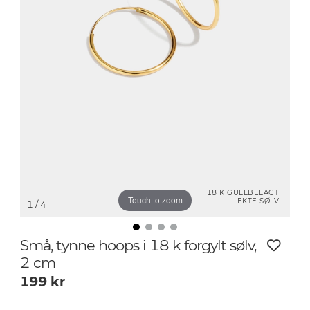
18 K GULLBELAGT
Touch to zoom
EKTE SØLV
1
/ 4
Små, tynne hoops i 18 k forgylt sølv,
2 cm
199
kr