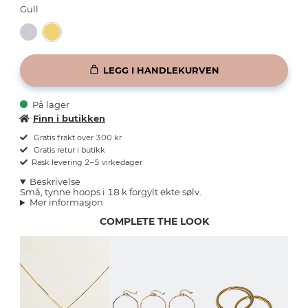
Gull
LEGG I HANDLEKURVEN
På lager
Finn i butikken
Gratis frakt over 300 kr
Gratis retur i butikk
Rask levering 2–5 virkedager
Beskrivelse
Små, tynne hoops i 18 k forgylt ekte sølv.
Mer informasjon
COMPLETE THE LOOK