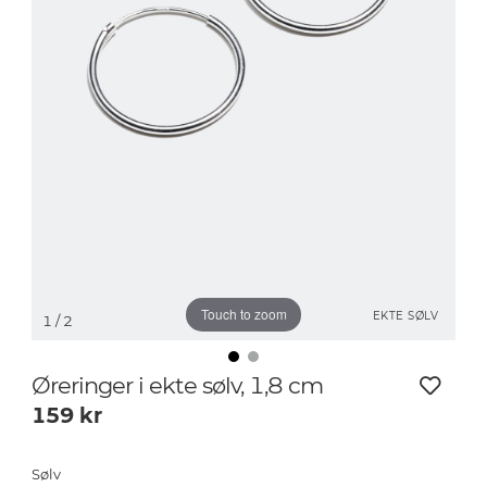
Touch to zoom
EKTE SØLV
1
/ 2
Øreringer i ekte sølv, 1,8 cm
159
kr
Sølv