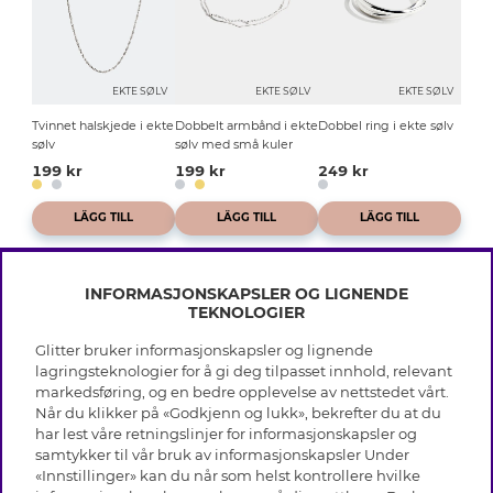
EKTE SØLV
EKTE SØLV
EKTE SØLV
Tvinnet halskjede i ekte
Dobbelt armbånd i ekte
Dobbel ring i ekte sølv
sølv
sølv med små kuler
199 kr
199 kr
249 kr
LÄGG TILL
LÄGG TILL
LÄGG TILL
INFORMASJONSKAPSLER OG LIGNENDE
TEKNOLOGIER
Glitter bruker informasjonskapsler og lignende
INFO
lagringsteknologier for å gi deg tilpasset innhold, relevant
markedsføring, og en bedre opplevelse av nettstedet vårt.
Vilkår
Når du klikker på «Godkjenn og lukk», bekrefter du at du
OM GLITTER
Personvern
har lest våre retningslinjer for informasjonskapsler og
Cookies
samtykker til vår bruk av informasjonskapsler Under
Black Friday
Medlemsvilkår
«Innstillinger» kan du når som helst kontrollere hvilke
HJELP
Våre butikker