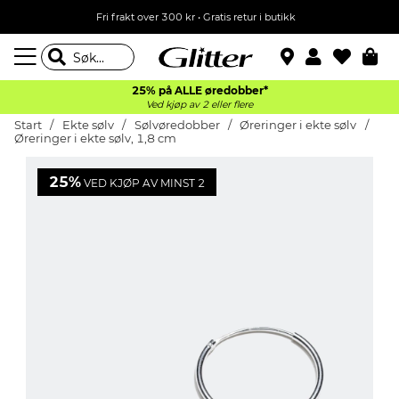
Fri frakt over 300 kr • Gratis retur i butikk
25% på ALLE øredobber*
Ved kjøp av 2 eller flere
Start
Ekte sølv
Sølvøredobber
Øreringer i ekte sølv
Øreringer i ekte sølv, 1,8 cm
25%
VED KJØP AV MINST 2